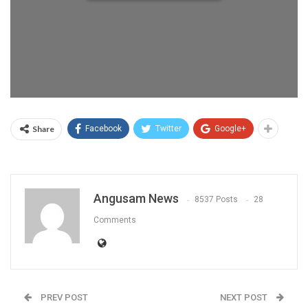
Share
Facebook
Twitter
Google+
Angusam News
8537 Posts
28
Comments
PREV POST
NEXT POST