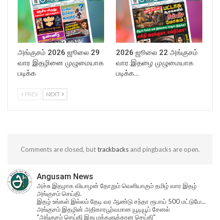
அங்குசம் 2026 ஜூலை 29
2026 ஜூலை 22 அங்குசம்
வார இதழினை முழுமையாக
வார இதழை முழுமையாக
படிக்க
படிக்க…
PREV
NEXT
Comments are closed, but
trackbacks
and pingbacks are open.
Angusam News
அச்சு இதழாக வியாழன் தோறும் வெளியாகும் தமிழ் வார இதழ்
அங்குசம் செய்தி.
இதழ் உங்கள் இல்லம் தேடி வர ஆண்டு சந்தா ரூபாய் 500 மட்டுமே...
அங்குசம் இதழின் அதிகாரபூர்வமான யூடியூப் சேனல்
"அங்குசம் செய்தி இது மக்களுக்கான செய்தி"