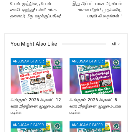
போலி முத்திரை, போலி
இது அப்பட்டமான அரசியல்
கையெழுத்து! பள்ளி சங்க
சாசன மீறல் ! முதல்வரே,
தலைவர் மீது வழக்குப்பதிவு!
பதவி விலகுங்கள் !
You Might Also Like
All
ANGUSAM E-PAPER
ANGUSAM E-PAPER
அங்குசம் 2026 ஆகஸ்ட் 12
அங்குசம் 2026 ஆகஸ்ட் 5
வார இதழினை முழுமையாக
வரா இதழினை முழுமையாக
படிக்க
படிக்க
ANGUSAM E-PAPER
ANGUSAM E-PAPER