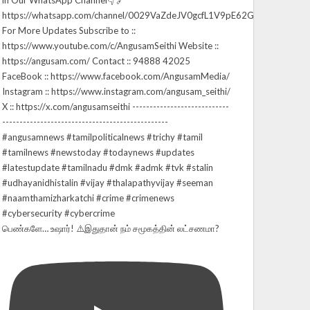
பெண்களே… உஷார்! ⚠️இதுதான் நம் சமூகத்தின் லட்சணமா?