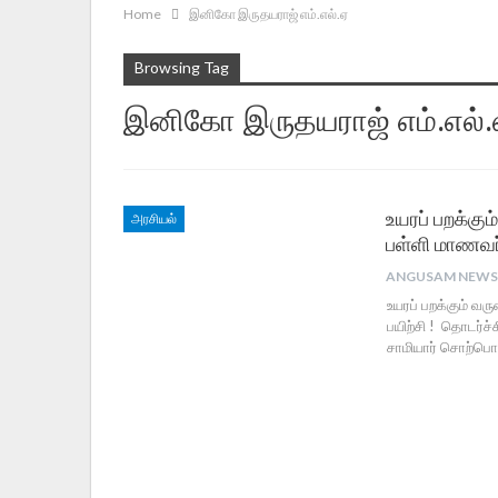
Home
இனிகோ இருதயராஜ் எம்.எல்.ஏ
Browsing Tag
இனிகோ இருதயராஜ் எம்.எல்.
உயரப் பறக்கு
அரசியல்
பள்ளி மாணவர்
உயரப் பறக்கும் வர
பயிற்சி ! தொடர்ச்ச
சாமியார் சொற்பொழ