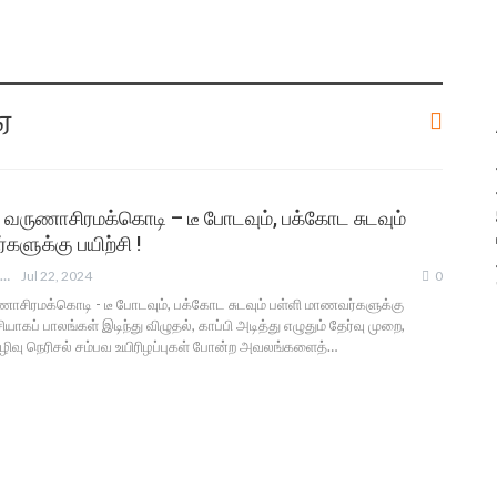
ஏ
ம் வருணாசிரமக்கொடி – டீ போடவும், பக்கோட சுடவும்
களுக்கு பயிற்சி !
ANGUSAM NEWS
Jul 22, 2024
0
ுணாசிரமக்கொடி - டீ போடவும், பக்கோட சுடவும் பள்ளி மாணவர்களுக்கு
ியாகப் பாலங்கள் இடிந்து விழுதல், காப்பி அடித்து எழுதும் தேர்வு முறை,
ிவு நெரிசல் சம்பவ உயிரிழப்புகள் போன்ற அவலங்களைத்…