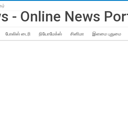
தழ்
போலிஸ் டைரி
நியோமேக்ஸ்
சினிமா
இளமை புதுமை