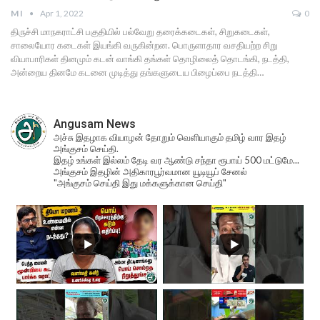
M I
Apr 1, 2022
0
திருச்சி மாநகராட்சி பகுதியில் பல்வேறு தரைக்கடைகள், சிறுகடைகள்,
சாலையோர கடைகள் இயங்கி வருகின்றன. பொருளாதார வசதியற்ற சிறு
வியாபாரிகள் தினமும் கடன் வாங்கி தங்கள் தொழிலைத் தொடங்கி, நடத்தி,
அன்றைய தினமே கடனை முடித்து தங்களுடைய பிழைப்பை நடத்தி…
Angusam News
அச்சு இதழாக வியாழன் தோறும் வெளியாகும் தமிழ் வார இதழ்
அங்குசம் செய்தி.
இதழ் உங்கள் இல்லம் தேடி வர ஆண்டு சந்தா ரூபாய் 500 மட்டுமே...
அங்குசம் இதழின் அதிகாரபூர்வமான யூடியூப் சேனல்
"அங்குசம் செய்தி இது மக்களுக்கான செய்தி"