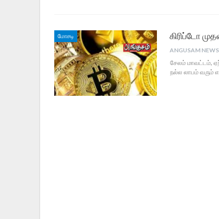
கிரிப்டோ முத
மோசடி
சேலம் மாவட்டம், ஏ
நல்ல லாபம் வரும்