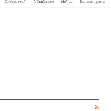
போலிஸ் டைரி
நியோமேக்ஸ்
சினிமா
இளமை புதுமை