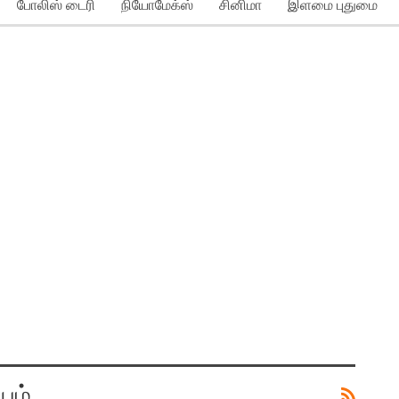
போலிஸ் டைரி
நியோமேக்ஸ்
சினிமா
இளமை புதுமை
யம்