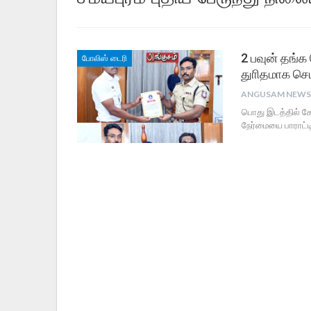
2 பவுன் தங்
போலிஸ் டைரி
துாிதமாக செய
பொது இடத்தில் கே
நேர்மையை பாராட்ட