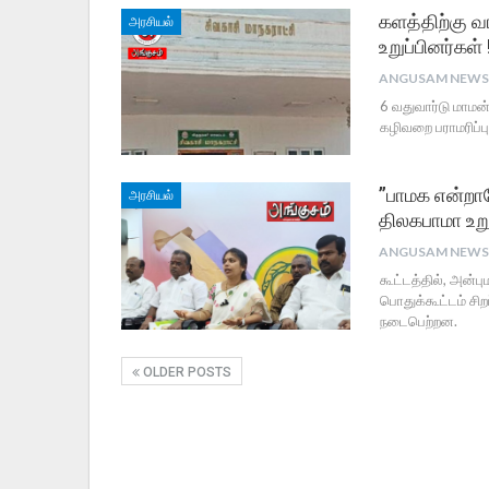
களத்திற்கு வர
அரசியல்
உறுப்பினர்கள் 
6 வதுவார்டு மாமன்
கழிவறை பராமரிப்ப
”பாமக என்றா
அரசியல்
திலகபாமா உறு
கூட்டத்தில், அன்
பொதுக்கூட்டம் ச
நடைபெற்றன.
OLDER POSTS