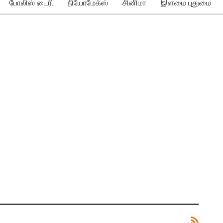
போலிஸ் டைரி
நியோமேக்ஸ்
சினிமா
இளமை புதுமை