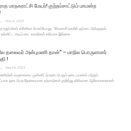
ாத மாநகராட்சி மேயர்! குற்றம்சாட்டும் மாமன்ற
!
ANGUSAM NEWS
Nov 6, 2025
ற உறுப்பினர் ஸ்ரீனிகா பேசும்போது, “சிவகாசி நகரில் குப்பை அள்ளுதல்,
ு உள்ளிட்ட அடிப்படை வசதிகள் சரியாக இல்லை
லே தலைவர் அன்புமணி தான்” – மாநில பொருளாளர்
தி !
ANGUSAM NEWS
Sep 26, 2025
புமணியின் வருகையை முன்னிட்டு நடைபெறும் நடைபயணம் மற்றும்
ிறப்பாக நடைபெற தேவையான ஏற்பாடுகள் குறித்து விரிவான ஆலோசனைகள்