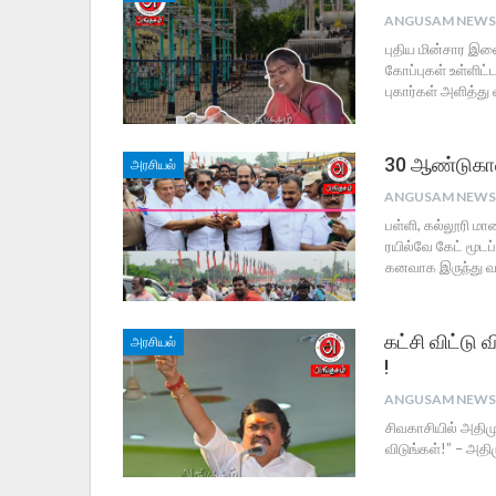
புதிய மின்சார இணை
கோப்புகள் உள்ளிட
புகார்கள் அளித்து
30 ஆண்டுகா
அரசியல்
பள்ளி, கல்லூரி மா
ரயில்வே கேட் மூடப
கனவாக இருந்து வந
கட்சி விட்டு
அரசியல்
!
சிவகாசியில் அதி
விடுங்கள்!” – அதி