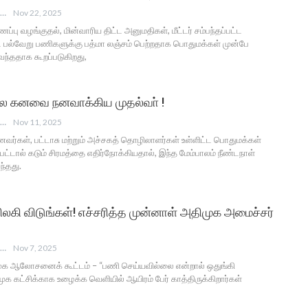
ANGUSAM NEWS
Nov 22, 2025
ப்பு வழங்குதல், மின்வாரிய திட்ட அனுமதிகள், மீட்டர் சம்பந்தப்பட்ட
்ட பல்வேறு பணிகளுக்கு பத்மா லஞ்சம் பெற்றதாக பொதுமக்கள் முன்பே
 வந்ததாக கூறப்படுகிறது,
ல கனவை நனவாக்கிய முதல்வா் !
ANGUSAM NEWS
Nov 11, 2025
ணவர்கள், பட்டாசு மற்றும் அச்சகத் தொழிலாளர்கள் உள்ளிட்ட பொதுமக்கள்
்பட்டால் கடும் சிரமத்தை எதிர்நோக்கியதால், இந்த மேம்பாலம் நீண்டநாள்
்தது.
 விலகி விடுங்கள்! எச்சரித்த முன்னாள் அதிமுக அமைச்சர்
ANGUSAM NEWS
Nov 7, 2025
முக ஆலோசனைக் கூட்டம் – “பணி செய்யவில்லை என்றால் ஒதுங்கி
முக கட்சிக்காக உழைக்க வெளியில் ஆயிரம் பேர் காத்திருக்கிறார்கள்