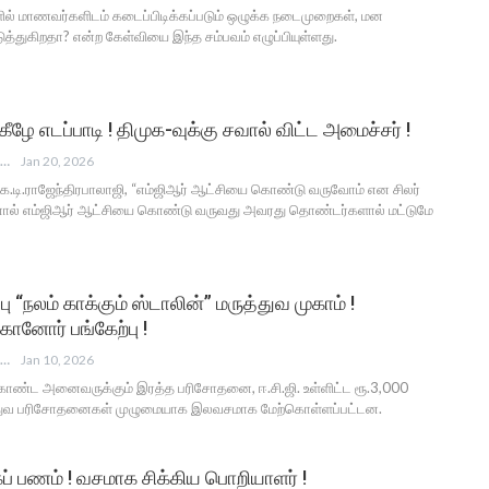
ில் மாணவர்களிடம் கடைப்பிடிக்கப்படும் ஒழுக்க நடைமுறைகள், மன
த்துகிறதா? என்ற கேள்வியை இந்த சம்பவம் எழுப்பியுள்ளது.
ழே எடப்பாடி ! திமுக-வுக்கு சவால் விட்ட அமைச்சர் !
ANGUSAM NEWS
Jan 20, 2026
ே.டி.ராஜேந்திரபாலாஜி, “எம்ஜிஆர் ஆட்சியை கொண்டு வருவோம் என சிலர்
ஆனால் எம்ஜிஆர் ஆட்சியை கொண்டு வருவது அவரது தொண்டர்களால் மட்டுமே
்பு “நலம் காக்கும் ஸ்டாலின்” மருத்துவ முகாம் !
ானோர் பங்கேற்பு !
ANGUSAM NEWS
Jan 10, 2026
கொண்ட அனைவருக்கும் இரத்த பரிசோதனை, ஈ.சி.ஜி. உள்ளிட்ட ரூ.3,000
த்துவ பரிசோதனைகள் முழுமையாக இலவசமாக மேற்கொள்ளப்பட்டன.
கப் பணம் ! வசமாக சிக்கிய பொறியாளர் !