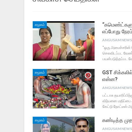
“கமெண்ட்களு
சமூகம்
எப்போது நேரம
"ஒரு அமைச்சரின் 
செலவிடப்பட வேண்
பயன்படுத்தப்பட வ
GST சிக்கலில
சமூகம்
என்ன?
பட்டாசு தயாரிப்ப
விற்பனை மதிப்பை 
கேட்டு நோட்டீஸ் அன
கண்டித்த முத
சமூகம்