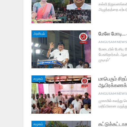
கல்வி நிறுவனங்கள
அழுத்தத்தை ஏற்படு
மேலே மோடி… கீ
அரசியல்
மேடையில் பேசிய க
பேசுகிறார்கள். 
முடியும்”
மாபெரும் சிறப
சமூகம்
ஆயிரக்கணக்க
முகாமில் கலந்து 
மதிப்பிலான மரு
கட்டுக்கட்டா
சமூகம்