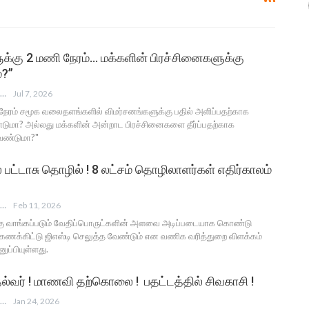
க்கு 2 மணி நேரம்… மக்களின் பிரச்சினைகளுக்கு
்?”
ANGUSAM NEWS
Jul 7, 2026
நேரம் சமூக வலைதளங்களில் விமர்சனங்களுக்கு பதில் அளிப்பதற்காக
டுமா? அல்லது மக்களின் அன்றாட பிரச்சினைகளை தீர்ப்பதற்காக
ேண்டுமா?"
் பட்டாசு தொழில் ! 8 லட்சம் தொழிலாளர்கள் எதிர்காலம்
ANGUSAM NEWS
Feb 11, 2026
ிற்கு வாங்கப்படும் வேதிப்பொருட்களின் அளவை அடிப்படையாக கொண்டு
கணக்கிட்டு ஜிஎஸ்டி செலுத்த வேண்டும் என வணிக வரித்துறை விளக்கம்
ுப்பியுள்ளது.
ல்வர் ! மாணவி தற்கொலை ! பதட்டத்தில் சிவகாசி !
ANGUSAM NEWS
Jan 24, 2026