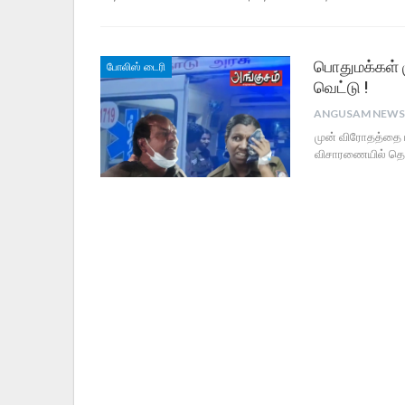
பொதுமக்கள் ம
போலிஸ் டைரி
வெட்டு !
முன் விரோதத்தை ம
விசாரணையில் தெர