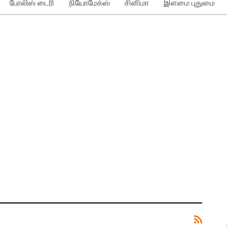
போலிஸ் டைரி
நியோமேக்ஸ்
சினிமா
இளமை புதுமை