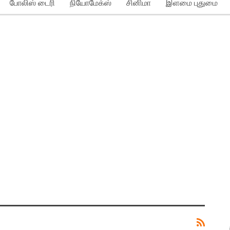
போலிஸ் டைரி
நியோமேக்ஸ்
சினிமா
இளமை புதுமை