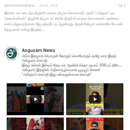
ANGUSAM NEWS
Jul 25, 2022
0
இரண்டாக உடைந்த திருச்சி மாநகர திமுக செயலாளர் பதவி ! மல்லுகட்டிய
அமைச்சர்கள்! திருச்சி திமுக கட்சியில் திருச்சி மாநகர செயலாளர் பதவியை
கைப்பற்றுவதற்கான நிஜ யுத்தமே நடந்துள்ளது. திருச்சிதிமுக என்றாலே கே.என்.
நேரு தான் என்று இருந்த…
Angusam News
அச்சு இதழாக வியாழன் தோறும் வெளியாகும் தமிழ் வார இதழ்
அங்குசம் செய்தி.
இதழ் உங்கள் இல்லம் தேடி வர ஆண்டு சந்தா ரூபாய் 500 மட்டுமே...
அங்குசம் இதழின் அதிகாரபூர்வமான யூடியூப் சேனல்
"அங்குசம் செய்தி இது மக்களுக்கான செய்தி"