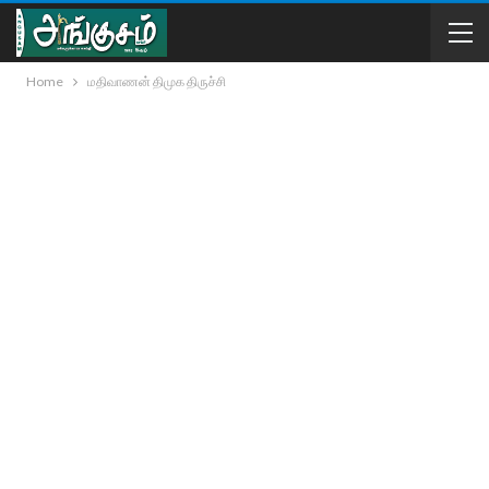
Home
மதிவாணன் திமுக திருச்சி