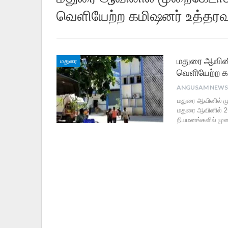
வெளியேற்ற கமிஷனர் உத்தரவ
மதுரை ஆவினில
மதுரை
வெளியேற்ற கம
மதுரை ஆவினில் மு
மதுரை ஆவினில் 20
நியமனங்களில் முற