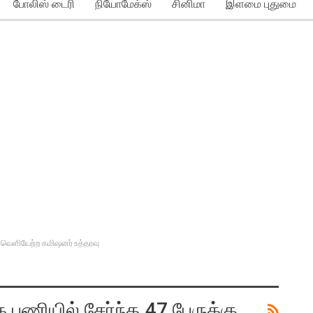
போலிஸ் டைரி
நியோமேக்ஸ்
சினிமா
இளமை புதுமை
 வெளியேற்ற கமிஷனர் உத்தரவு
ணியில் சேர்ந்த 47 பேருக்கு