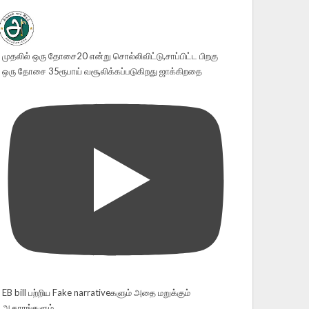
முதலில் ஒரு தோசை20 என்று சொல்லிவிட்டு,சாப்பிட்ட பிறகு
ஒரு தோசை 35ரூபாய் வசூலிக்கப்படுகிறது ஜாக்கிறதை
EB bill பற்றிய Fake narrativeகளும் அதை மறுக்கும்
ஆதாரங்களும்...