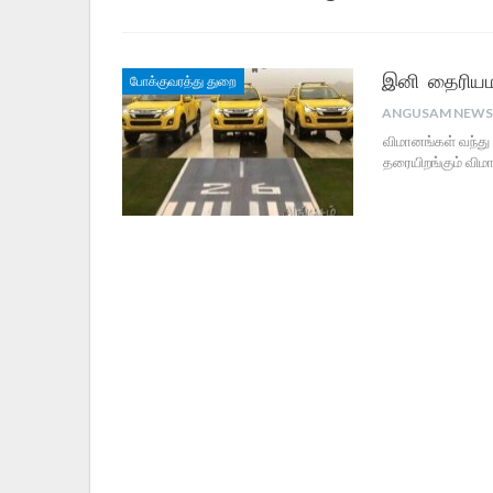
இனி தைரியமா
போக்குவரத்து துறை
விமானங்கள் வந்து 
தரையிறங்கும் விமா