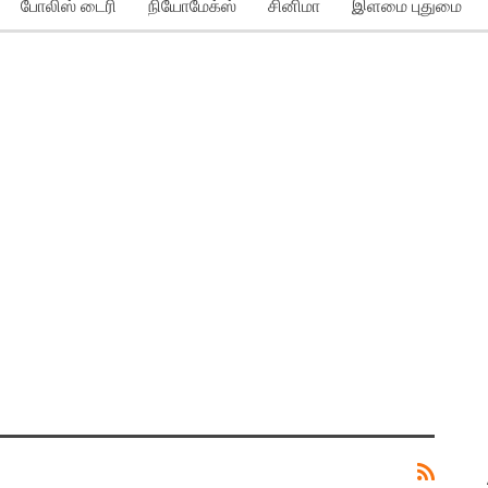
போலிஸ் டைரி
நியோமேக்ஸ்
சினிமா
இளமை புதுமை