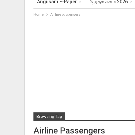
Angusam E-Paper
தேர்தல் களம் 2026
Home
Airline passengers
Browsing Tag
Airline Passengers