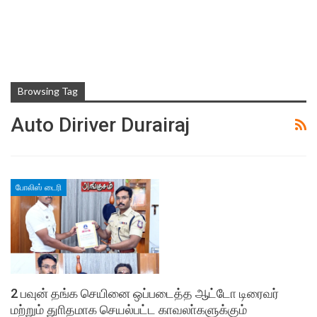
Browsing Tag
Auto Diriver Durairaj
போலிஸ் டைரி
2 பவுன் தங்க செயினை ஒப்படைத்த ஆட்டோ டிரைவர்
மற்றும் துாிதமாக செயல்பட்ட காவலா்களுக்கும்