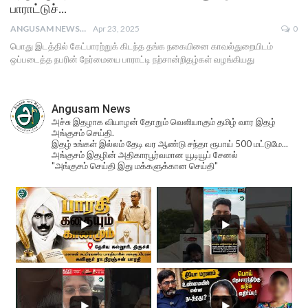
பாராட்டுச்…
ANGUSAM NEWS
Apr 23, 2025
0
பொது இடத்தில் கேட்பாரற்றுக் கிடந்த தங்க நகையினை காவல்துறையிடம்
ஒப்படைத்த நபரின் நேர்மையை பாராட்டி நற்சான்றிதழ்கள் வழங்கியது
Angusam News
அச்சு இதழாக வியாழன் தோறும் வெளியாகும் தமிழ் வார இதழ்
அங்குசம் செய்தி.
இதழ் உங்கள் இல்லம் தேடி வர ஆண்டு சந்தா ரூபாய் 500 மட்டுமே...
அங்குசம் இதழின் அதிகாரபூர்வமான யூடியூப் சேனல்
"அங்குசம் செய்தி இது மக்களுக்கான செய்தி"