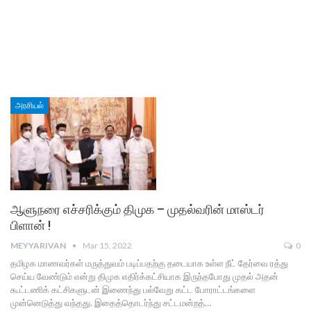
அரசியல்
ஆளுநரை எச்சரிக்கும் திமுக – முதல்வரின் மாஸ்டர்
பிளான் !
MEYYARIVAN
Mar 15, 2022
0
தமிழக மாணவர்கள் மருத்துவம் படிப்பதற்கு தடையாக உள்ள நீட் தேர்வை ரத்து
செய்ய வேண்டும் என்று திமுக எதிர்க்கட்சியாக இருந்தபோது முதல் அதன்
கூட்டணிக் கட்சிகளுடன் இணைந்து பல்வேறு கட்ட போராட்டங்களை
முன்னெடுத்து வந்தது. இதைத்தொடர்ந்து சட்டமன்றத்…