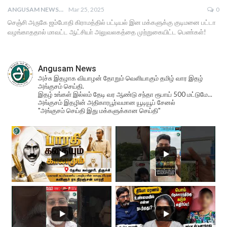
ANGUSAM NEWS
Mar 25, 2025
0
செஞ்சி அருகே ஜம்போதி கிராமத்தில் பட்டியல் இன மக்களுக்கு குடிமனை பட்டா
வழங்காததால் மாவட்ட ஆட்சியா் அலுவலகத்தை முற்றுகையிட்ட பெண்கள்!
Angusam News
அச்சு இதழாக வியாழன் தோறும் வெளியாகும் தமிழ் வார இதழ்
அங்குசம் செய்தி.
இதழ் உங்கள் இல்லம் தேடி வர ஆண்டு சந்தா ரூபாய் 500 மட்டுமே...
அங்குசம் இதழின் அதிகாரபூர்வமான யூடியூப் சேனல்
"அங்குசம் செய்தி இது மக்களுக்கான செய்தி"