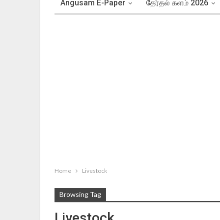
Angusam E-Paper
தேர்தல் களம் 2026
Home
Livestock
Browsing Tag
Livestock