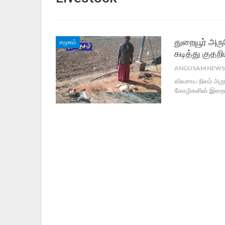
துறையூர் அரு
சமூகம்
கடித்து குதற
விவசாய நிலம் அர
கோழிகளின் இறைச