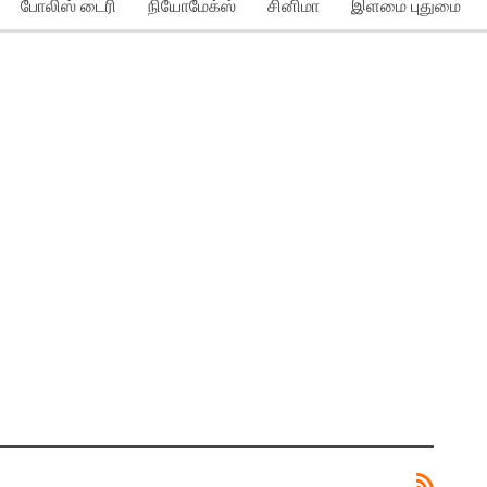
போலிஸ் டைரி
நியோமேக்ஸ்
சினிமா
இளமை புதுமை