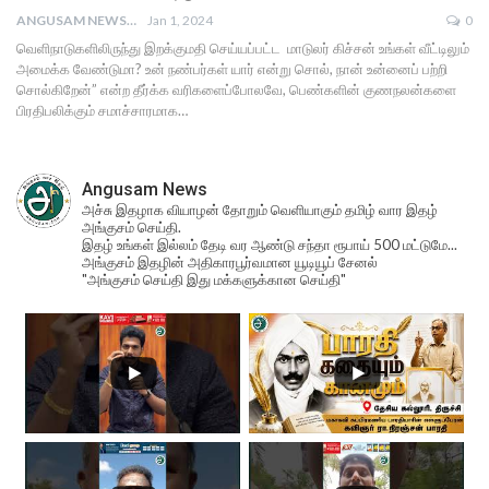
ANGUSAM NEWS
Jan 1, 2024
0
வெளிநாடுகளிலிருந்து இறக்குமதி செய்யப்பட்ட மாடுலர் கிச்சன் உங்கள் வீட்டிலும்
அமைக்க வேண்டுமா? உன் நண்பர்கள் யார் என்று சொல், நான் உன்னைப் பற்றி
சொல்கிறேன்” என்ற தீர்க்க வரிகளைப்போலவே, பெண்களின் குணநலன்களை
பிரதிபலிக்கும் சமாச்சாரமாக…
Angusam News
அச்சு இதழாக வியாழன் தோறும் வெளியாகும் தமிழ் வார இதழ்
அங்குசம் செய்தி.
இதழ் உங்கள் இல்லம் தேடி வர ஆண்டு சந்தா ரூபாய் 500 மட்டுமே...
அங்குசம் இதழின் அதிகாரபூர்வமான யூடியூப் சேனல்
"அங்குசம் செய்தி இது மக்களுக்கான செய்தி"