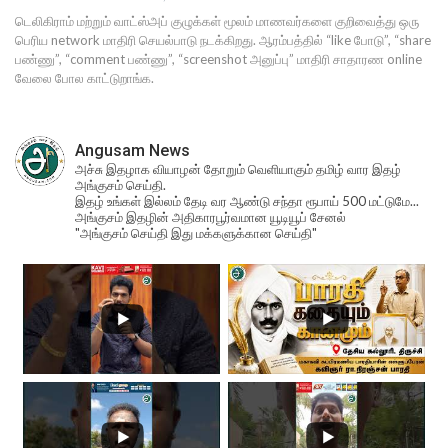
டெலிகிராம் மற்றும் வாட்ஸ்அப் குழுக்கள் மூலம் மாணவர்களை குறிவைத்து ஒரு
பெரிய network மாதிரி செயல்பாடு நடக்கிறது. ஆரம்பத்தில் “like போடு”, “share
பண்ணு”, “comment பண்ணு”, “screenshot அனுப்பு” மாதிரி சாதாரண online
வேலை போல காட்டுறாங்க.
Angusam News
அச்சு இதழாக வியாழன் தோறும் வெளியாகும் தமிழ் வார இதழ்
அங்குசம் செய்தி.
இதழ் உங்கள் இல்லம் தேடி வர ஆண்டு சந்தா ரூபாய் 500 மட்டுமே...
அங்குசம் இதழின் அதிகாரபூர்வமான யூடியூப் சேனல்
"அங்குசம் செய்தி இது மக்களுக்கான செய்தி"