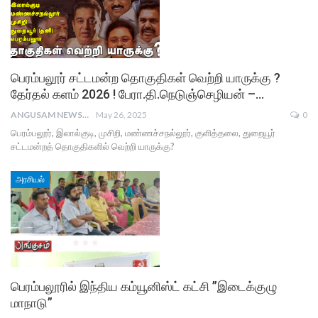
பெரம்பலூர் சட்டமன்ற தொகுதிகள் வெற்றி யாருக்கு ?
தேர்தல் களம் 2026 ! பேரா.தி.நெடுஞ்செழியன் –…
ANGUSAM NEWS
May 26, 2025
0
பெரம்பலூர், இலால்குடி, முசிறி, மண்ணச்சநல்லூர், குளித்தலை, துறையூர்
சட்டமன்றத் தொகுதிகளில் வெற்றி யாருக்கு?
அரசியல்
பெரம்பலூரில் இந்திய கம்யூனிஸ்ட் கட்சி ”இடைக்குழு
மாநாடு”