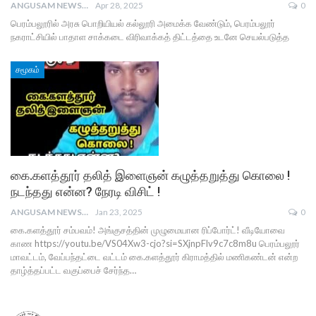
ANGUSAM NEWS
Apr 28, 2025
0
பெரம்பலூரில் அரசு பொறியியல் கல்லூரி அமைக்க வேண்டும், பெரம்பலூர்
நகராட்சியில் பாதாள சாக்கடை விரிவாக்கத் திட்டத்தை உடனே செயல்படுத்த
சமூகம்
கை.களத்தூர் தலித் இளைஞன் கழுத்தறுத்து கொலை !
நடந்தது என்ன? நேரடி விசிட் !
ANGUSAM NEWS
Jan 23, 2025
0
கை.களத்தூர் சம்பவம்! அங்குசத்தின் முழுமையான ரிப்போர்ட்! வீடியோவை
காண https://youtu.be/VS04Xw3-cjo?si=SXjnpFlv9c7c8m8u பெரம்பலூர்
மாவட்டம், வேப்பந்தட்டை வட்டம் கை.களத்தூர் கிராமத்தில் மணிகண்டன் என்ற
தாழ்த்தப்பட்ட வகுப்பைச் சேர்ந்த…