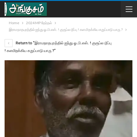
Home
2024 MP தேர்தல்
இராமநாதபுரத்தில் ஐந்து ஓ.பி.எஸ். ! குரூப்ல டூப்பு ! களமிறக்கிய கறுப்பாடு யாரு ?
Return to "இராமநாதபுரத்தில் ஐந்து ஓ.பி.எஸ். ! குரூப்ல டூப்பு
! களமிறக்கிய கறுப்பாடு யாரு ?"