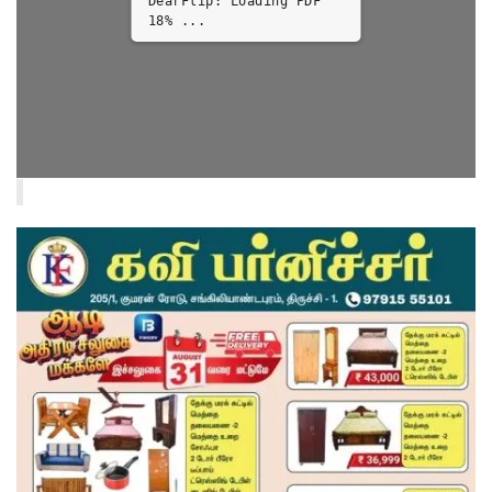
DearFlip: Loading PDF
26% ...