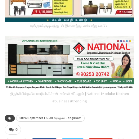
அங்குசம் குழுமத்துடன் இணைந்து பணியாற்ற வாய்ப்பு.
திருச்சியில் நவீன மாடூலர் கிச்சன் -உங்கள் வீட்டிலும் | National Modular Kitchen
#business #trending
2024 September 16 -30 அங்குசம் - angusam
0