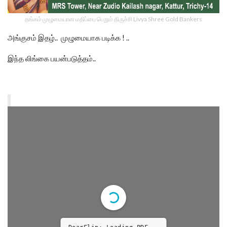
தங்கம் முழுமையான மதிப்பை பெறும் திருச்சி Livya Shree Gold Bankers
அங்குசம் இதழ்.. முழுமையாக படிக்க ! ..
இந்த லிங்கை பயன்படுத்தம்..