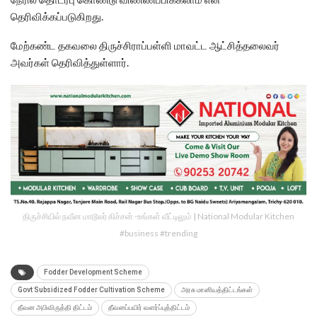
தெரிவிக்கப்படுகிறது.
மேற்கண்ட தகவலை திருச்சிராப்பள்ளி மாவட்ட ஆட்சித்தலைவர்
அவர்கள் தெரிவித்துள்ளார்.
திருச்சியில் நவீன மாடூலர் கிச்சன் -உங்கள் வீட்டிலும் | National Modular Kitchen
#business #trending
Fodder Development Scheme
Govt Subsidized Fodder Cultivation Scheme
அரசு மானியத்திட்டங்கள்
தீவன அபிவிருத்தி திட்டம்
தீவனப்பயிர் வளர்ப்புத்திட்டம்