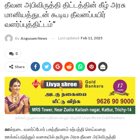
தீவன அபிவிருத்தி திட்டத்தின் கீழ் அரசு
மானியத்துடன் கூடிய தீவனப்பயிர்
வளர்ப்புத்திட்டம்”
Last updated
Feb 11, 2025
By
Angusam News
0
Share
தங்கம் முழுமையான மதிப்பை பெறும் திருச்சி Livya Shree Gold Bankers
கா
ல்நடை வளர்ப்போர் பசுந்தீவனம் உற்பத்தி செய்வதை
ஊக்கப்படுத்தும் வகையில் தமிழக அரசு தீவன அபிவிருத்தி