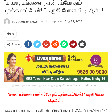
“மாமா, உங்களை நான் எப்போதும்
மறக்கமாட்டேன்! ” உருகி போன பி.டி.ஆர். !
Last updated
Aug 29, 2023
By
Angusam News
0
Share
தங்கம் முழுமையான மதிப்பை பெறும் திருச்சி Livya Shree Gold Bankers
“மாமா, உங்களை நான் எப்போதும் மறக்கமாட்டேன்! ” உருகி போன
பி.டி.ஆர். !
மதுரையில் சுற்றுலா பயணிகள் ரயில் விபத்து மீட்சிக்குப்பின்அமைச்சர்