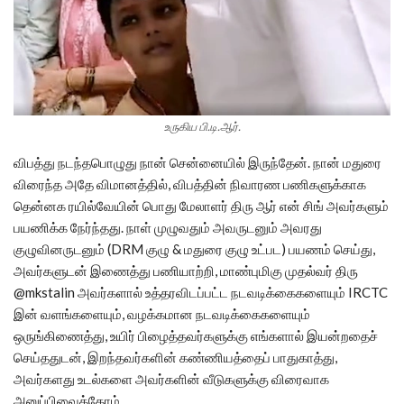
உருகிய பி.டி.ஆர்.
விபத்து நடந்தபொழுது நான் சென்னையில் இருந்தேன். நான் மதுரை
விரைந்த அதே விமானத்தில், விபத்தின் நிவாரண பணிகளுக்காக
தென்னக ரயில்வேயின் பொது மேலாளர் திரு ஆர் என் சிங் அவர்களும்
பயணிக்க நேர்ந்தது. நாள் முழுவதும் அவருடனும் அவரது
குழுவினருடனும் (DRM குழு & மதுரை குழு உட்பட) பயணம் செய்து,
அவர்களுடன் இணைத்து பணியாற்றி, மாண்புமிகு முதல்வர் திரு
@mkstalin அவர்களால் உத்தரவிடப்பட்ட நடவடிக்கைகளையும் IRCTC
இன் வளங்களையும், வழக்கமான நடவடிக்கைகளையும்
ஒருங்கிணைத்து, உயிர் பிழைத்தவர்களுக்கு எங்களால் இயன்றதைச்
செய்ததுடன், இறந்தவர்களின் கண்ணியத்தைப் பாதுகாத்து,
அவர்களது உடல்களை அவர்களின் வீடுகளுக்கு விரைவாக
அனுப்பிவைத்தோம்.