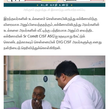
அங்குசம் குழுமத்துடன் இணைந்து பணியாற்ற வாய்ப்பு.
இறந்தவர்களின் உடல்களைச் சென்னையிலிருந்து லக்னோவிற்கு
விரைவாக அனுப்பிவைத்ததற்கும், லக்னோவிலிருந்து அவர்களின்
உடல்களை அவர்களின் வீட்டிற்கு பத்திரமாக அனுப்பி வைத்திட
லக்னோவின் Sr Comdt CISF ASG’ஐ உதவுமாறு கேட்டுக்
கொண்டதற்காகவும் சென்னையின் DIG CISF அவர்களுக்கு எனது
நன்றியைத் தெரிவித்துக்கொள்கிறேன்.