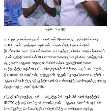
உருகிய பி.டி.ஆர்.
நாள் முழுவதும் மறுநாள் பயணிகள் அனைவரும் புறப்படும் வரை,
CHO முதல் மருத்துவ உதவிகள் மட்டுமின்றி, தேவைப்படும்
இடங்களில், மொழிபெயர்க்கக்கூடிய தெற்கு ரயில்வே ஊழியர்களைப்
பயன்படுத்தி உளவியல் ஆலோசனைகளையும் வழங்கிய மருத்துவக்
குழு வரை மதுரை மாநகராட்சியின் பல்வேறு அதிகாரிகளை
வழிநடத்தி, பாதிக்கப்பட்ட மக்களுக்குச் சிகிச்சை, அடிப்படை உதவி,
நிவாரணப் பொருட்கள், மருந்துகள் மற்றும் பிற உதவிகளை வழங்கிய
மதுரை மேயர் திருமதி இந்திராணி பொன்வசந்த் அவர்களுக்கு எனது
நெஞ்சார்ந்த பாராட்டுக்கள்.
வீடு திரும்புவதற்கு முன்பு —அடுத்த 24 முதல் 36 மணி நேரத்தில்
IRCTC ஏற்பாடு செய்த விமானம் மூலம்— மதுரை மீனாட்சி அம்மன்
கோயிலுக்கு செல்ல விருப்பம் தெரிவித்த பயணிகளை அங்கு