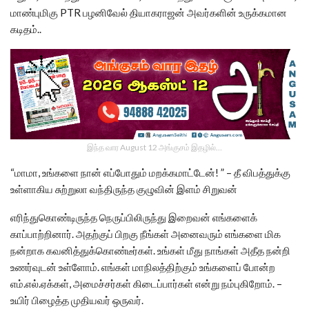
மாண்புமிகு PTR பழனிவேல் தியாகராஜன் அவர்களின் உருக்கமான
கடிதம்..
இந்த வார August 12 அங்குசம் இதழில்…
“மாமா, உங்களை நான் எப்போதும் மறக்கமாட்டேன்! ” – தீ விபத்துக்கு
உள்ளாகிய சுற்றுலா வந்திருந்த குழுவின் இளம் சிறுவன்
எரிந்துகொண்டிருந்த நெருப்பிலிருந்து இறைவன் எங்களைக்
காப்பாற்றினார். அதற்குப் பிறகு நீங்கள் அனைவரும் எங்களை மிக
நன்றாக கவனித்துக்கொண்டீர்கள். உங்கள் மீது நாங்கள் அதீத நன்றி
உணர்வுடன் உள்ளோம். எங்கள் மாநிலத்திற்கும் உங்களைப் போன்ற
எம்.எல்.ஏக்கள், அமைச்சர்கள் கிடைப்பார்கள் என்று நம்புகிறோம். –
உயிர் பிழைத்த முதியவர் ஒருவர்.