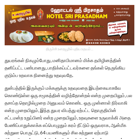
திருச்சி உறையூரில் புதிய உதயம்...
துயரங்கள் நிகழும்போது, மனிதாபிமானம் மிக்க தமிழினத்தின்
தனிப்பட்ட பண்பானது, பாதிக்கப்பட்டவர்களை தங்கள் நெருங்கிய
குடும்ப உறவாக நினைத்து உதவுவதே.
துன்பத்தில் இருக்கும் மக்களுக்கு உதவுவதை இயற்கையாகவே
கொண்டுள்ள ஒரு சமூகத்தின் வழித்தோன்றல் என்ற முறையிலும், பல
தசாப்த தொழில்முறை அனுபவம் கொண்ட ஒரு முன்னாள் நிர்வாகி
என்ற முறையிலும், இந்த துயர விபத்து ஏற்பட்ட தொகுதியின்
சட்டமன்ற உறுப்பினர் என்ற முறையிலும், உறவுகளை உருவாக்கி அதை
பேணிப்பாதுக்காக்க எப்பொழுதும் கரம் நீட்டும் ஒருவராக, ஆன்மீக
சுற்றுலா பொருட்டு, 64 பயணிகளும் சில சுற்றுலா ஏற்பாடு