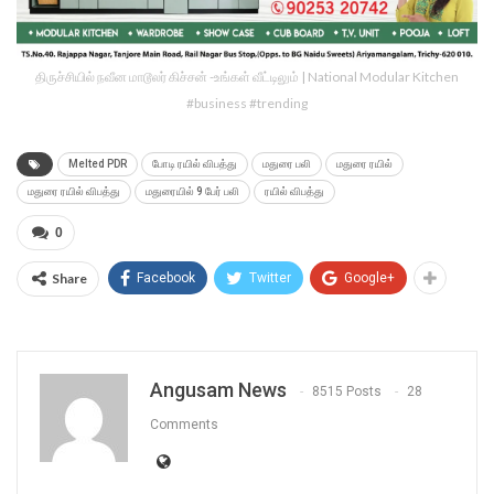
திருச்சியில் நவீன மாடூலர் கிச்சன் -உங்கள் வீட்டிலும் | National Modular Kitchen
#business #trending
Melted PDR
போடி ரயில் விபத்து
மதுரை பலி
மதுரை ரயில்
மதுரை ரயில் விபத்து
மதுரையில் 9 பேர் பலி
ரயில் விபத்து
0
Share
Facebook
Twitter
Google+
Angusam News
8515 Posts
28
Comments