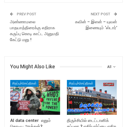
PREV POST
NEXT POST
அண்ணாமலை
கவின் – இளன் – யுவன்
பாதயாத்திரைக்கு எதிராக
இணையும் ‘ஸ்டார்’
கருப்பு கொடி காட்ட அனுமதி
கேட்டு மனு !
You Might Also Like
All
சிறப்புச்செய்திகள்
சிறப்புச்செய்திகள்
AI data center எனும்
திருச்சியில் டைட்டானிக்
கொடிய அரக்கன்?
கப்பலா ? எதிர்பார்ப்பை எகிற