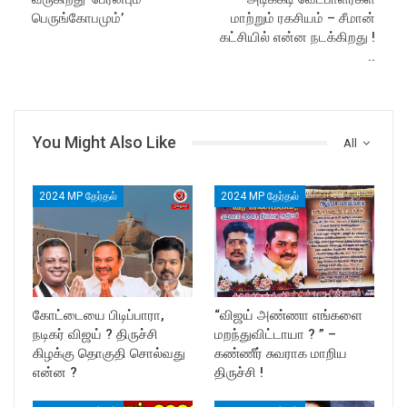
பெருங்கோபமும்’
மாற்றும் ரகசியம் – சீமான்
கட்சியில் என்ன நடக்கிறது !
..
You Might Also Like
All
2024 MP தேர்தல்
2024 MP தேர்தல்
கோட்டையை பிடிப்பாரா,
“விஜய் அண்ணா எங்களை
நடிகர் விஜய் ? திருச்சி
மறந்துவிட்டாயா ? ” –
கிழக்கு தொகுதி சொல்வது
கண்ணீர் சுவராக மாறிய
என்ன ?
திருச்சி !