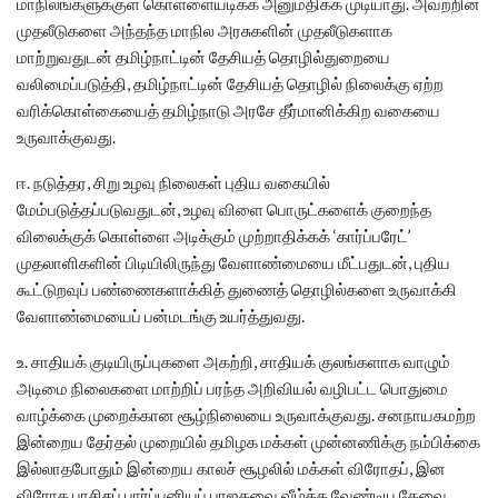
மாநிலங்களுக்குள்‌ கொள்ளையடிக்க அனுமதிக்க முடியாது. அவற்றின்‌
முதலீடுகளை அந்தந்த மாநில அரசுகளின்‌ முதலீடுகளாக
மாற்றுவதுடன்‌ தமிழ்நாட்டின்‌ தேசியத்‌ தொழில்துறையை
வலிமைப்படுத்தி, தமிழ்நாட்டின்‌ தேசியத்‌ தொழில்‌ நிலைக்கு ஏற்ற
வரிக்கொள்கையைத்‌ தமிழ்நாடு அரசே தீர்மானிக்கிற வகையை
உருவாக்குவது.
ஈ. நடுத்தர, சிறு உழவு நிலைகள்‌ புதிய வகையில்‌
மேம்படுத்தப்படுவதுடன்‌, உழவு விளை பொருட்களைக் குறைந்த
விலைக்குக்‌ கொள்ளை அடிக்கும்‌ முற்றாதிக்கக்‌ ‘கார்ப்பரேட்‌’
முதலாளிகளின்‌ பிடியிலிருந்து வேளாண்மையை மீட்பதுடன்‌, புதிய
கூட்டுறவுப்‌ பண்ணைகளாக்கித்‌ துணைத்‌ தொழில்களை உருவாக்கி
வேளாண்மையைப்‌ பன்மடங்கு உயர்த்துவது.
உ. சாதியக்‌ குடியிருப்புகளை அகற்றி, சாதியக் குலங்களாக வாழும்‌
அடிமை நிலைகளை மாற்றிப் பரந்த அறிவியல்‌ வழிபட்ட பொதுமை
வாழ்க்கை முறைக்கான சூழ்நிலையை உருவாக்குவது. சனநாயகமற்ற
இன்றைய தேர்தல்‌ முறையில்‌ தமிழக மக்கள்‌ முன்னணிக்கு நம்பிக்கை
இல்லாதபோதும்‌ இன்றைய காலச்‌ சூழலில்‌ மக்கள்‌ விரோதப், இன
விரோத பாசிசப் பார்ப்பனியப் பாஜகவை வீழ்த்த வேண்டிய தேவை