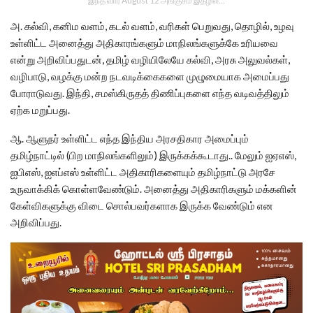
இந்த வார August 12 அங்குசம் இதழில்…
அ. கல்வி, கனிம வளம்‌, கடல்‌ வளம்‌, வரிகள்‌ பெறுவது, தொழில்‌, உழவு
உள்ளிட்ட அனைத்து அதிகாரங்களும்‌ மாநிலங்களுக்கே உரியவை
என்று அறிவிப்பதுடன்‌, தமிழ்‌ வழியிலேயே கல்வி, அரசு அலுவல்கள்‌,
வழிபாடு, வழக்கு மன்ற நடவடிக்கைகளை முழுமையாக அமைப்பது
போராடுவது. இந்தி, சமஸ்கிருதத்‌ திணிப்புகளை எந்த வடிவத்திலும்‌
ஏற்க மறுப்பது.
ஆ. ஆளுநர்‌ உள்ளிட்ட எந்த இந்திய அரசதிகார அமைப்பும்‌
தமிழ்நாட்டில்‌ (பிற மாநிலங்களிலும்‌) இருக்கக்‌கூடாது.. மேலும்‌ ஐஏஎஸ்‌,
ஐபிஎஸ்‌, ஐஎப்‌எஸ்‌ உள்ளிட்ட அதிகாரிகளையும்‌ தமிழ்நாட்டு அரசே
உருவாக்கிக்‌ கொள்ளவேண்டும்‌. அனைத்து அதிகாரிகளும்‌ மக்களின்‌
கேள்விகளுக்கு விடை சொல்பவர்களாக இருக்க வேண்டும்‌ என
அறிவிப்பது.