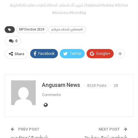
திருச்சியில் நவீன மாடூலர் கிச்சன் -உங்கள் வீட்டிலும் | National Modular Kitchen
#business #trending
MP Election 2024
தமிழக மக்கள்‌ முன்னணி
0
Share
Facebook
Twitter
Google+
Angusam News
8528 Posts
28
Comments
PREV POST
NEXT POST
வருகிறது’ பேரன்பும்
அடிக்கடி வேட்பாளர்கள்