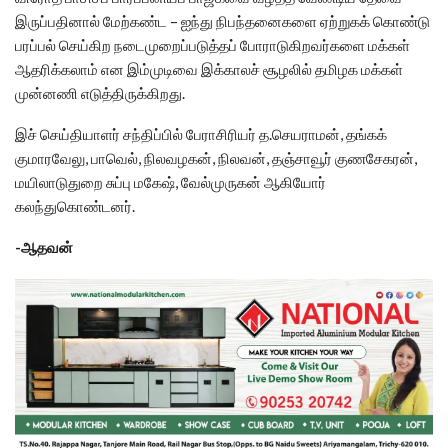
இருப்பதினால்‌ மேற்கண்ட – ஐந்து நிபந்தனைகளை ஏற்றுகக் கொண்டு
பரப்பல்‌ செய்கிற நடைமுறைப்படுத்தப் போராடுகிறவர்களை மக்கள்‌
ஆதரிக்கலாம்‌ என இம்முடிவை இக்காலச்‌ சூழலில்‌ தமிழக மக்கள்‌
முன்னணி எடுத்திருக்கிறது.
இச் செய்தியாளர் சந்திப்பில் பேராசிரியர் த.செயராமன், தங்கக்
குமாரவேலு, பாவெல், நிலவழகன், நிலவன், தஞ்சாவூர் குணசேகரன்,
மயிலாடுதுறை சுப்பு மகேஷ், வேல்முருகன் ஆகியோர்
கலந்துகொண்டனர்.
-ஆதவன்