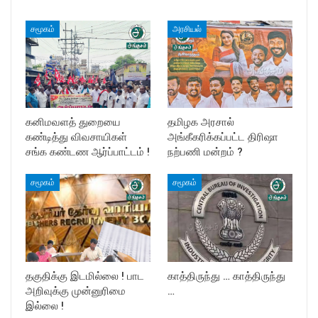
சமூகம்
அரசியல்
கனிமவளத் துறையை
தமிழக அரசால்
கண்டித்து விவசாயிகள்
அங்கீகரிக்கப்பட்ட திரிஷா
சங்க கண்டண ஆர்ப்பாட்டம் !
நற்பணி மன்றம் ?
சமூகம்
சமூகம்
தகுதிக்கு இடமில்லை ! பாட
காத்திருந்து … காத்திருந்து
அறிவுக்கு முன்னுரிமை
…
இல்லை !