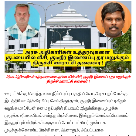
அரசு அதிகாரிகள் உத்தரவுகளை குப்பையில் வீசி, குடிநீர் இணைப்பு தர மறுக்கும்
திருச்சி ஊராட்சி தலைவர் !
ஊராட்சிக்கு சொந்தமான நீர்ப்பிடிப்பு பகுதியிலோ, அரசு புறம்போக்கு
இடத்திலோ ஆக்கிரமிப்பு செய்திருந்தால், குடிநீர் இணைப்பும் ரசீதும்
வழங்க மாட்டேன் என மறுப்பதில் நியாயம் இருக்கிறது. முழுக்க
முழுக்க உரிமையியல் சார்ந்த பிரச்சினை. இன்னும் சொல்லப்போனால்,
இருதரப்பும் ஸ்ரீரங்கம் வருவாய் கோட்டாட்சியர் முன்பாக
முடித்துக்கொண்ட பிரச்சினை. ஆனாலும், அப்பட்டமாக