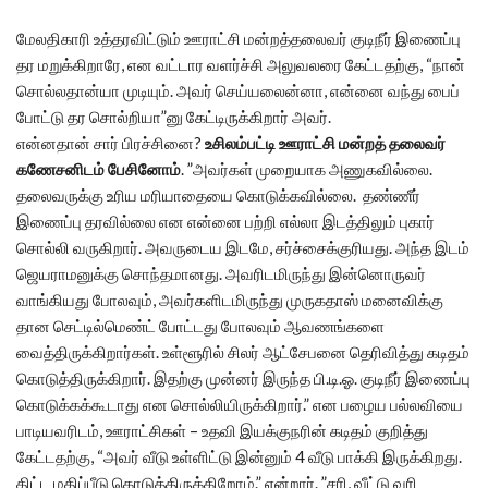
மேலதிகாரி உத்தரவிட்டும் ஊராட்சி மன்றத்தலைவர் குடிநீர் இணைப்பு
தர மறுக்கிறாரே, என வட்டார வளர்ச்சி அலுவலரை கேட்டதற்கு, “நான்
சொல்லதான்யா முடியும். அவர் செய்யலைன்னா, என்னை வந்து பைப்
போட்டு தர சொல்றியா”னு கேட்டிருக்கிறார் அவர்.
என்னதான் சார் பிரச்சினை?
உசிலம்பட்டி ஊராட்சி மன்றத் தலைவர்
கணேசனிடம் பேசினோம்
. ”அவர்கள் முறையாக அணுகவில்லை.
தலைவருக்கு உரிய மரியாதையை கொடுக்கவில்லை. தண்ணீர்
இணைப்பு தரவில்லை என என்னை பற்றி எல்லா இடத்திலும் புகார்
சொல்லி வருகிறார். அவருடைய இடமே, சர்ச்சைக்குரியது. அந்த இடம்
ஜெயராமனுக்கு சொந்தமானது. அவரிடமிருந்து இன்னொருவர்
வாங்கியது போலவும், அவர்களிடமிருந்து முருகதாஸ் மனைவிக்கு
தான செட்டில்மெண்ட் போட்டது போலவும் ஆவணங்களை
வைத்திருக்கிறார்கள். உள்ளூரில் சிலர் ஆட்சேபனை தெரிவித்து கடிதம்
கொடுத்திருக்கிறார். இதற்கு முன்னர் இருந்த பி.டி.ஓ. குடிநீர் இணைப்பு
கொடுக்கக்கூடாது என சொல்லியிருக்கிறார்.” என பழைய பல்லவியை
பாடியவரிடம், ஊராட்சிகள் – உதவி இயக்குநரின் கடிதம் குறித்து
கேட்டதற்கு, “அவர் வீடு உள்ளிட்டு இன்னும் 4 வீடு பாக்கி இருக்கிறது.
திட்ட மதிப்பீடு கொடுத்திருக்கிறோம்.” என்றார். ”சரி, வீட்டு வரி