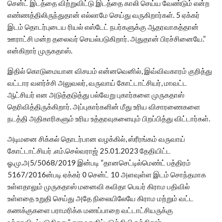
சென்ட் இடத்தை விற்றுவிட்டு இடத்தை காலி செய்ய வேண்டும் என்ற
எண்ணத்திலிருந்துதான் எல்லாமே செய்து வருகிறார்கள். 5 ஏக்கர்
இடம் தொடர்புடைய ரியல் எஸ்டேட் நபர்களுக்கு ஆதரவாகத்தான்
ஊராட்சி மன்ற தலைவர் செயல்படுகிறார். அதுதான் பிரச்சினையே.”
என்கிறார் முருகதாஸ்.
இதில் கொடுமையான விசயம் என்னவெனில், இவ்விவகாரம் குறித்து
வட்டார வளர்ச்சி அலுவலர், வருவாய் கோட்டாட்சியர், மாவட்ட
ஆட்சியர் என அடுத்தடுத்து பல்வேறு புகார்களை முருகதாஸ்
தெரிவித்திருக்கிறார். அப்புகார்களின் மீது உரிய விசாரணைகளை
நடத்தி அதிகாரிகளும் உரிய உத்தரவுகளையும் பிறப்பித்து விட்டார்கள்.
அடிமனை சிக்கல் தொடர்பான வழக்கில், ஸ்ரீரங்கம் வருவாய்
கோட்டாட்சியர் .எம்.செல்வராஜ் 25.01.2023 தேதியிட்ட
ஓ.மு.அ5/5068/2019 இன்படி “தானசெட்டில்மெண்ட் பத்திரம்
5167/2016ன்படி ஏக்கர் 0 சென்ட் 10 அளவுள்ள இடம் சொந்தமாக
உள்ளதாலும் முருகதாஸ் மனைவி கவிதா பெயர் கிராம பதிவில்
உள்ளதை உறுதி செய்து அதே நிலையிலேயே கிராம மற்றும் வட்ட
கணக்குகளை பராமரிக்க மணப்பாறை வட்டாட்சியருக்கு