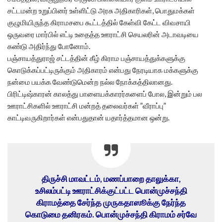
சட்டமன்ற உறுப்பினர் உள்ளிட்டு அரசு அதிகாரிகள், பொதுமக்கள்
குழுமியிருந்த கிராமசபை கூட்டத்தில் கேள்வி கேட்ட விவசாயி
ஒருவரை மார்பில் எட்டி உதைத்த ஊராட்சி செயலரின் அடாவடியை
கண்டு அதிர்ந்து போனோம்.
பஞ்சாயத்துராஜ் சட்டத்தின் கீழ் கிராம பஞ்சாயத்துக்களுக்கு
கொடுக்கப்பட்டிருக்கும் அதிகாரம் என்பது நேரடியாக மக்களுக்கு
நன்மை பயக்க வேண்டுமென்ற நல்ல நோக்கத்திலானது.
பிரிட்டிஷ்காரன் காலத்து பாளையக்காரர்களைப் போல, இன்றும் பல
ஊராட்சிகளில் ஊராட்சி மன்றத் தலைவர்கள் ”வீராப்பு”
காட்டிவருகிறார்கள் என்பதுதான் யதார்த்தமான ஒன்று.
திருச்சி மாவட்டம், மணப்பாறை தாலுக்கா,
உசிலம்பட்டி ஊராட்சிக்குட்பட்ட பொன்முச்சந்தி
கிராமத்தை சேர்ந்த முருகதாஸூக்கு நேர்ந்த
கொடுமை தனிரகம். பொன்முச்சந்தி கிராமம் சர்வே