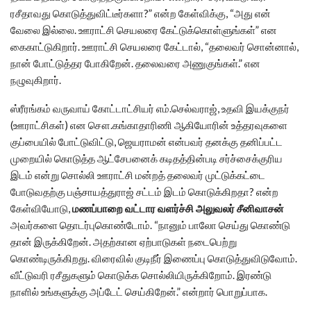
ரசீதாவது கொடுத்துவிட்டீர்களா?” என்ற கேள்விக்கு, “அது என்
வேலை இல்லை. ஊராட்சி செயலரை கேட்டுக்கொள்ளுங்கள்” என
கைகாட்டுகிறார். ஊராட்சி செயலரை கேட்டால், “தலைவர் சொன்னால்,
நான் போட்டுத்தர போகிறேன். தலைவரை அணுகுங்கள்.” என
நழுவுகிறார்.
ஸ்ரீரங்கம் வருவாய் கோட்டாட்சியர் எம்.செல்வராஜ், உதவி இயக்குநர்
(ஊராட்சிகள்) என சௌ.கங்காதாரிணி ஆகியோரின் உத்தரவுகளை
குப்பையில் போட்டுவிட்டு, ஜெயராமன் என்பவர் தனக்கு தனிப்பட்ட
முறையில் கொடுத்த ஆட்சேபனைக் கடிதத்தின்படி சர்ச்சைக்குரிய
இடம் என்று சொல்லி ஊராட்சி மன்றத் தலைவர் முட்டுக்கட்டை
போடுவதற்கு பஞ்சாயத்துராஜ் சட்டம் இடம் கொடுக்கிறதா? என்ற
கேள்வியோடு,
மணப்பாறை வட்டார வளர்ச்சி அலுவலர் சீனிவாசன்
அவர்களை தொடர்புகொண்டோம். “நானும் பாலோ செய்து கொண்டு
தான் இருக்கிறேன். அதற்கான ஏற்பாடுகள் நடைபெற்று
கொண்டிருக்கிறது. விரைவில் குடிநீர் இணைப்பு கொடுத்துவிடுவோம்.
வீட்டுவரி ரசீதுகளும் கொடுக்க சொல்லியிருக்கிறோம். இரண்டு
நாளில் உங்களுக்கு அப்டேட் செய்கிறேன்.” என்றார் பொறுப்பாக.