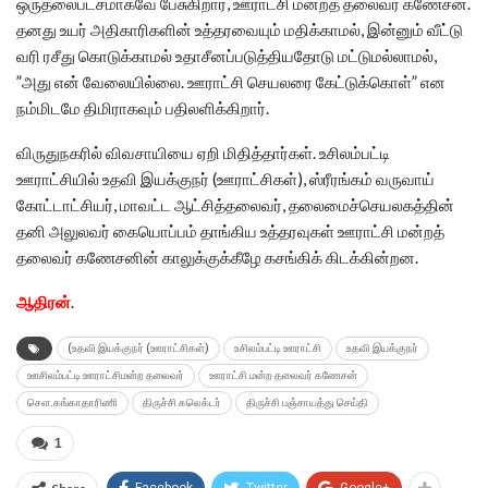
ஒருதலைபட்சமாகவே பேசுகிறார், ஊராட்சி மன்றத் தலைவர் கணேசன்.
தனது உயர் அதிகாரிகளின் உத்தரவையும் மதிக்காமல், இன்னும் வீட்டு
வரி ரசீது கொடுக்காமல் உதாசீனப்படுத்தியதோடு மட்டுமல்லாமல்,
”அது என் வேலையில்லை. ஊராட்சி செயலரை கேட்டுக்கொள்” என
நம்மிடமே திமிராகவும் பதிலளிக்கிறார்.
விருதுநகரில் விவசாயியை ஏறி மிதித்தார்கள். உசிலம்பட்டி
ஊராட்சியில் உதவி இயக்குநர் (ஊராட்சிகள்), ஸ்ரீரங்கம் வருவாய்
கோட்டாட்சியர், மாவட்ட ஆட்சித்தலைவர், தலைமைச்செயலகத்தின்
தனி அலுலவர் கையொப்பம் தாங்கிய உத்தரவுகள் ஊராட்சி மன்றத்
தலைவர் கணேசனின் காலுக்குக்கீழே கசங்கிக் கிடக்கின்றன.
ஆதிரன்
.
(உதவி இயக்குநர் (ஊராட்சிகள்)
உசிலம்பட்டி ஊராட்சி
உதவி இயக்குநர்
ஊசிலம்பட்டி ஊராட்சிமன்ற தலைவர்
ஊராட்சி மன்ற தலைவர் கணேசன்
சௌ.கங்காதாரிணி
திருச்சி கலெக்டர்
திருச்சி பஞ்சாயத்து செய்தி
1
Facebook
Twitter
Google+