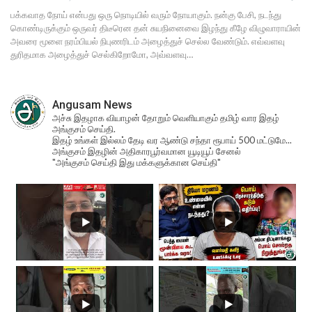
பக்கவாத நோய் என்பது ஒரு நொடியில் வரும் நோயாகும். நன்கு பேசி, நடந்து
கொண்டிருக்கும் ஒருவர் திடீரென தன் சுயநினைவை இழந்து கீழே விழுவாராயின்
அவரை மூளை நரம்பியல் நிபுணரிடம் அழைத்துச் செல்ல வேண்டும். எவ்வளவு
துரிதமாக அழைத்துச் செல்கிறோமோ, அவ்வளவு…
Angusam News
அச்சு இதழாக வியாழன் தோறும் வெளியாகும் தமிழ் வார இதழ்
அங்குசம் செய்தி.
இதழ் உங்கள் இல்லம் தேடி வர ஆண்டு சந்தா ரூபாய் 500 மட்டுமே...
அங்குசம் இதழின் அதிகாரபூர்வமான யூடியூப் சேனல்
"அங்குசம் செய்தி இது மக்களுக்கான செய்தி"