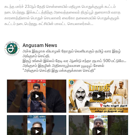
கடந்த மார்ச் 23ஆம் தேதி சென்னையில் மதிமுக பொதுக்குழுக் கூட்டம்
நடைபெற்றது. இக்கூட்டத்திற்கு அவைத்தலைவர் திருப்பூர் துரைசாமி வராத
காரணத்தினால் பொதுச் செயலாளர் வைகோ தலைமையில் பொதுக்குழுக்
கூட்டம் நடைபெற்றது. கட்சியின் மாவட்ட செயலாளர்கள்…
Angusam News
அச்சு இதழாக வியாழன் தோறும் வெளியாகும் தமிழ் வார இதழ்
அங்குசம் செய்தி.
இதழ் உங்கள் இல்லம் தேடி வர ஆண்டு சந்தா ரூபாய் 500 மட்டுமே...
அங்குசம் இதழின் அதிகாரபூர்வமான யூடியூப் சேனல்
"அங்குசம் செய்தி இது மக்களுக்கான செய்தி"