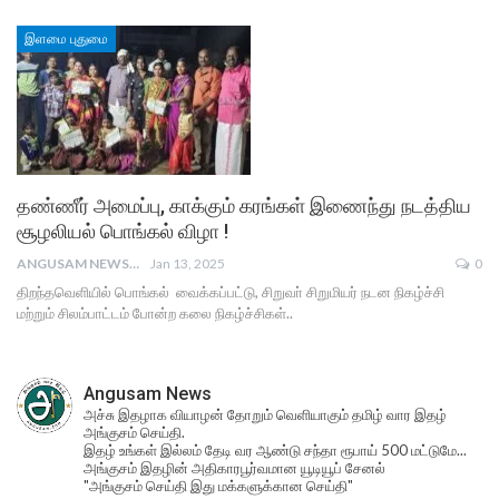
இளமை புதுமை
தண்ணீர் அமைப்பு, காக்கும் கரங்கள் இணைந்து நடத்திய
சூழலியல் பொங்கல் விழா !
ANGUSAM NEWS
Jan 13, 2025
0
திறந்தவெளியில் பொங்கல் வைக்கப்பட்டு, சிறுவா் சிறுமியர் நடன நிகழ்ச்சி
மற்றும் சிலம்பாட்டம் போன்ற கலை நிகழ்ச்சிகள்..
Angusam News
அச்சு இதழாக வியாழன் தோறும் வெளியாகும் தமிழ் வார இதழ்
அங்குசம் செய்தி.
இதழ் உங்கள் இல்லம் தேடி வர ஆண்டு சந்தா ரூபாய் 500 மட்டுமே...
அங்குசம் இதழின் அதிகாரபூர்வமான யூடியூப் சேனல்
"அங்குசம் செய்தி இது மக்களுக்கான செய்தி"