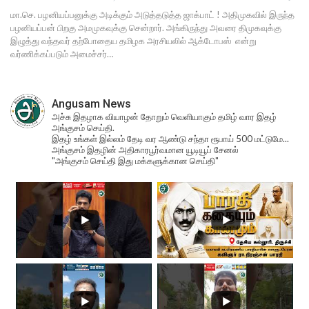
மா.செ. பழனியப்பனுக்கு அடிக்கும் அடுத்தடுத்த ஜாக்பாட் ! அதிமுகவில் இருந்த
பழனியப்பன் பிறகு அமமுகவுக்கு சென்றார். அங்கிருந்து அவரை திமுகவுக்கு
இழுத்து வந்தவர் தற்போதைய தமிழக அரசியலில் ஆக்டோபஸ் என்று
வர்ணிக்கப்படும் அமைச்சர்…
Angusam News
அச்சு இதழாக வியாழன் தோறும் வெளியாகும் தமிழ் வார இதழ்
அங்குசம் செய்தி.
இதழ் உங்கள் இல்லம் தேடி வர ஆண்டு சந்தா ரூபாய் 500 மட்டுமே...
அங்குசம் இதழின் அதிகாரபூர்வமான யூடியூப் சேனல்
"அங்குசம் செய்தி இது மக்களுக்கான செய்தி"