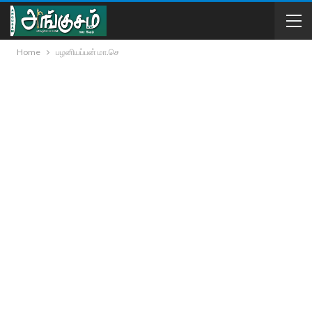
Home
பழனியப்பன் மா.செ