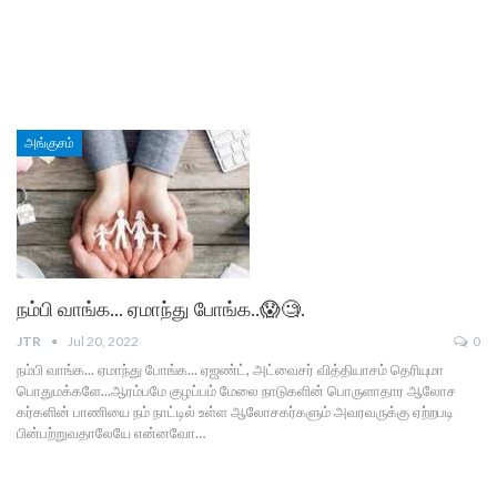
அங்குசம்
நம்பி வாங்க… ஏமாந்து போங்க..😱🧐.
JTR
Jul 20, 2022
0
நம்பி வாங்க... ஏமாந்து போங்க... ஏஜண்ட், அட்வைசர் வித்தியாசம் தெரியுமா
பொதுமக்களே...ஆரம்பமே குழப்பம் மேலை நாடுகளின் பொருளாதார ஆலோச
கர்களின் பாணியை நம் நாட்டில் உள்ள ஆலோசகர்களும் அவரவருக்கு ஏற்றபடி
பின்பற்றுவதாலேயே என்னவோ…