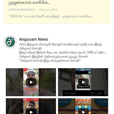
முழுமையாக வாசிக்க..
ANGUSAM NEWS
May 26, 2026
”2026 மே” யாவரும் கேளீர் மாத இதழ் - முழுமையாக வாசிக்க..
Angusam News
அச்சு இதழாக வியாழன் தோறும் வெளியாகும் தமிழ் வார இதழ்
அங்குசம் செய்தி.
இதழ் உங்கள் இல்லம் தேடி வர ஆண்டு சந்தா ரூபாய் 500 மட்டுமே...
அங்குசம் இதழின் அதிகாரபூர்வமான யூடியூப் சேனல்
"அங்குசம் செய்தி இது மக்களுக்கான செய்தி"