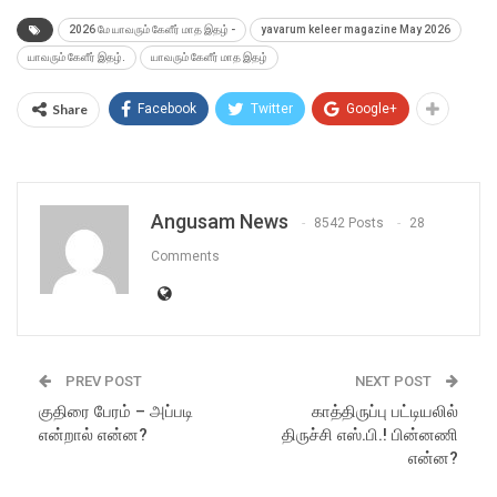
2026 மே யாவரும் கேளீர் மாத இதழ் -
yavarum keleer magazine May 2026
யாவரும் கேளீர் இதழ்.
யாவரும் கேளீர் மாத இதழ்
Share
Facebook
Twitter
Google+
Angusam News
8542 Posts
28
Comments
PREV POST
NEXT POST
குதிரை பேரம் – அப்படி
காத்திருப்பு பட்டியலில்
என்றால் என்ன?
திருச்சி எஸ்.பி.! பின்னணி
என்ன?