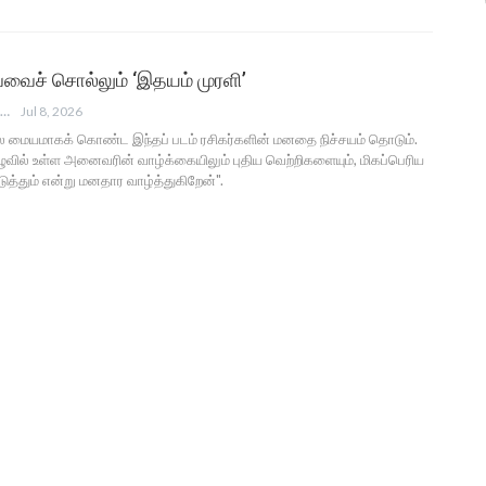
வைச் சொல்லும் ‘இதயம் முரளி’
ANGUSAM NEWS
Jul 8, 2026
மையமாகக் கொண்ட இந்தப் படம் ரசிகர்களின் மனதை நிச்சயம் தொடும்.
ழுவில் உள்ள அனைவரின் வாழ்க்கையிலும் புதிய வெற்றிகளையும், மிகப்பெரிய
படுத்தும் என்று மனதார வாழ்த்துகிறேன்".