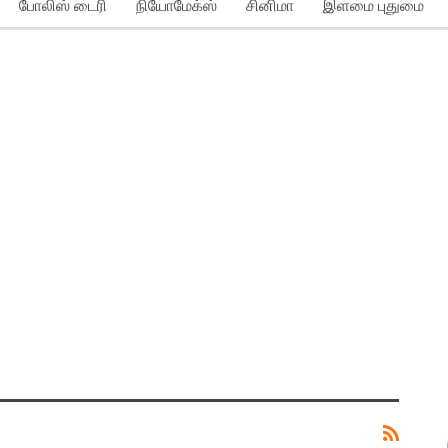
போலிஸ் டைரி
நியோமேக்ஸ்
சினிமா
இளமை புதுமை