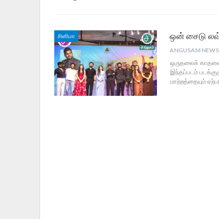
ஒன் சைடு லவ்
சினிமா
ஒருதலைக் காதலை 
இந்தப்படம் படக்கு
மாற்றத்தையும் ஏற்