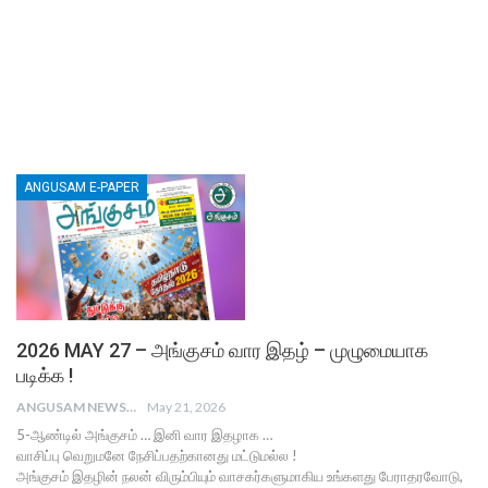
ANGUSAM E-PAPER
2026 MAY 27 – அங்குசம் வார இதழ் – முழுமையாக
படிக்க !
ANGUSAM NEWS
May 21, 2026
5-ஆண்டில் அங்குசம் … இனி வார இதழாக …
வாசிப்பு வெறுமனே நேசிப்பதற்கானது மட்டுமல்ல !
அங்குசம் இதழின் நலன் விரும்பியும் வாசகர்களுமாகிய உங்களது பேராதரவோடு,