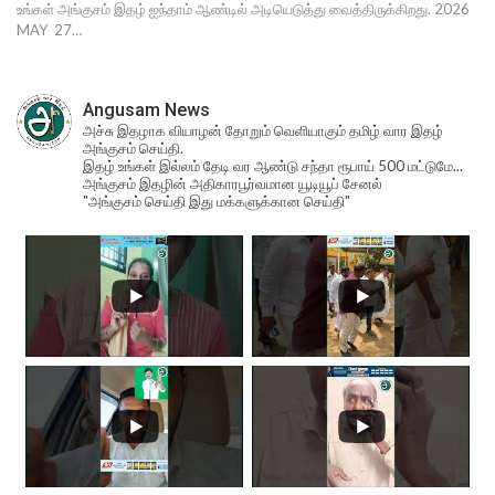
உங்கள் அங்குசம் இதழ் ஐந்தாம் ஆண்டில் அடியெடுத்து வைத்திருக்கிறது. 2026
MAY 27…
Angusam News
அச்சு இதழாக வியாழன் தோறும் வெளியாகும் தமிழ் வார இதழ்
அங்குசம் செய்தி.
இதழ் உங்கள் இல்லம் தேடி வர ஆண்டு சந்தா ரூபாய் 500 மட்டுமே...
அங்குசம் இதழின் அதிகாரபூர்வமான யூடியூப் சேனல்
"அங்குசம் செய்தி இது மக்களுக்கான செய்தி"