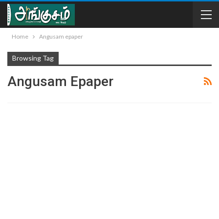
Home
Angusam epaper
Browsing Tag
Angusam Epaper