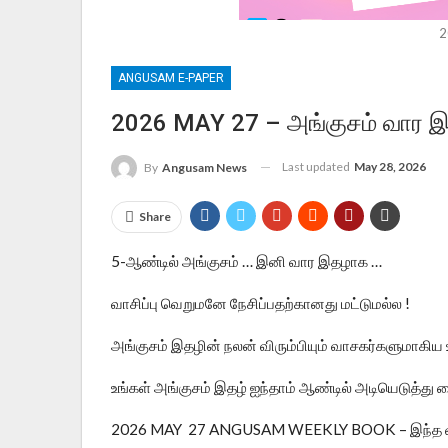
2
ANGUSAM E-PAPER
2026 MAY 27 – அங்குசம் வார இத
Last updated
May 28, 2026
By
Angusam News
Share
5-
…
…
ஆண்டில்
அங்குசம்
இனி
வார
இதழாக
!
வாசிப்பு
வெறுமனே
நேசிப்பதற்கானது
மட்டுமல்ல
அங்குசம்
இதழின்
நலன்
விரும்பியும்
வாசகர்களுமாகிய
உங்கள்
அங்குசம்
இதழ்
ஐந்தாம்
ஆண்டில்
அடியெடுத்து
வ
2026 MAY 27 ANGUSAM WEEKLY BOOK –
இந்த