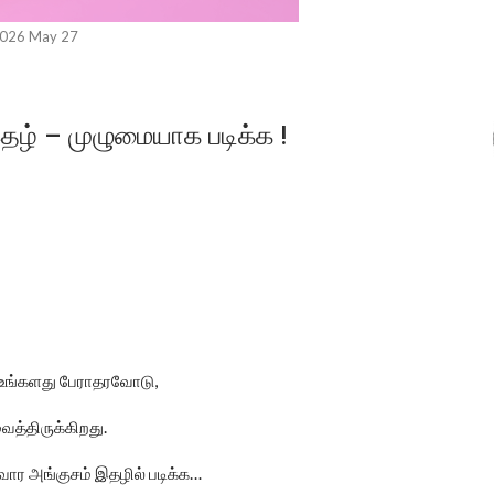
026 May 27
ழ் – முழுமையாக படிக்க !
,
உங்களது
பேராதரவோடு
.
ைத்திருக்கிறது
…
வார
அங்குசம்
இதழில்
படிக்க