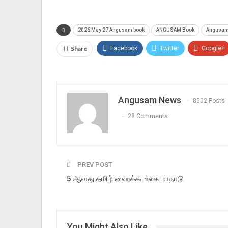
2026 May 27 Angusam book
ANGUSAM Book
Angusam
Share
Facebook
Twitter
Google+
Angusam News
8502 Posts
28 Comments
PREV POST
5 ஆவது தமிழ் ஹைக்கூ உலக மாநாடு
You Might Also Like