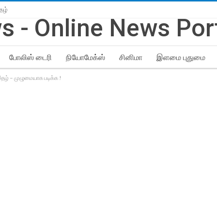
தழ்
போலிஸ் டைரி
நியோமேக்ஸ்
சினிமா
இளமை புதுமை
தழ் – முழுமையாக படிக்க !