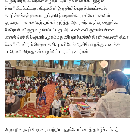
அமுதபாரதி அவர்கள் எழுதிய ஆயிரம் ஹைக்கூ நூலும்
வெளியிடப்பட்டது. விழாவின் இறுதியில் புதுக்கோட்டைத்
தமிழ்ச்சங்கத் தலைவரும் தமிழ் ஹைக்கூ முன்னோடிகளில்
ஒருவருமான கவிஞர் தங்கம் மூர்த்தி அவரவர்களுக்கு ஹைக்கூ
பேரொளி விருது வழங்கப்பட்டது. அயலகக் கவிஞர்கள் பச்சை
பாலன்,செந்தில் குமார், முகம்மது இர்ஷாத்,மகேந்திரன் நவமணி,சிவா
லெனின் மற்றும் செலுகை சி.பழனிவேல் ஆகியோருக்கு ஹைக்கூ
சுடரொளி விருதுகள் வழங்கிப் பாராட்டினார்கள்.
விழா நிறைவுப் பேருரையாற்றிய புதுக்கோட்டைத் தமிழ்ச் சங்கத்