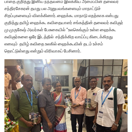
பாதை குறித்து இனிய நந்தவனம் இலக்கிய அமைப்பின் தலைவர்
சந்திரசேகரன் தமது பல அனுபவங்களையும் மாநாட்டுச்
சிறப்புகளையும் விளக்கினார். ஹைக்கூ மாநாடு எதற்காக என்பது
குறித்து தமிழ் ஹைக்கூ கவிதையாளர் சங்கத்தின் தலைவர் கவிஞர்
மு.முருகேஷ் அவர்கள் பேசுகையில் “உலகெங்கும் உள்ள ஹைக்கூ
கவிஞர்களை ஒரே இடத்தில் சந்திக்கிற வாய்ப்பு கிடைக்கிறது
எனவும் தமிழ் கவிதை உலகில் ஹைக்கூவின் தடம் உச்சம்
தொட்டுள்ளது என்றும் விரிவாகப் பேசினார்.