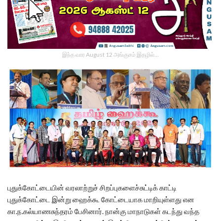
இந்த வார August 12 அங்குசம் இதழில்…
புதுக்கோட்டையின் வரலாற்றுச் சிறப்புகளைச்சுட்டிக் காட்டி
புதுக்கோட்டை இன்று ஹைக்கூ கோட்டையாக மாறியுள்ளது என
கா.ந.கல்யாணசுந்தரம் பேசினார். நான்கு மாநாடுகள் கடந்து வந்த