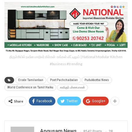
திருச்சியில் நவீன மாடூலர் கிச்சன் -உங்கள் வீட்டிலும் | National Modular Kitchen
#business #trending
Erode Tamilanban
Poet Pachchaibalan
Pudukkottai News
World Conference on Tamil Haiku
கவிஞர் பச்சைபாலன்
Share
Facebook
Twitter
Google+
Angusam News
8542 Posts
28