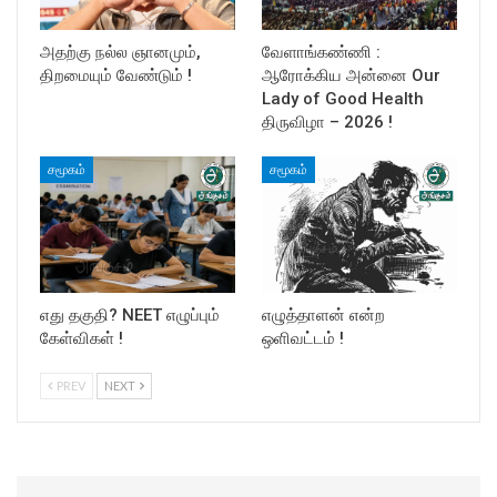
அதற்கு நல்ல ஞானமும்,
வேளாங்கண்ணி :
திறமையும் வேண்டும் !
ஆரோக்கிய அன்னை Our
Lady of Good Health
திருவிழா – 2026 !
சமூகம்
சமூகம்
எது தகுதி? NEET எழுப்பும்
எழுத்தாளன் என்ற
கேள்விகள் !
ஒளிவட்டம் !
PREV
NEXT