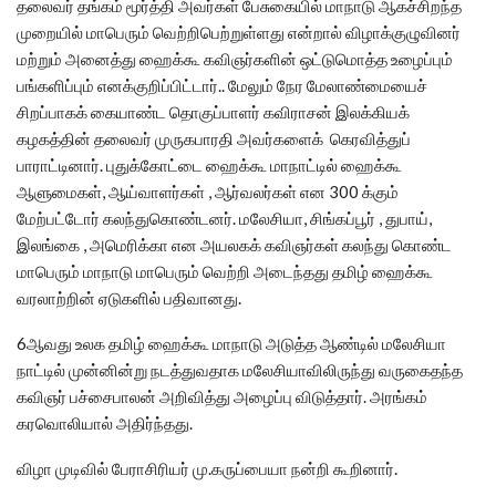
தலைவர் தங்கம் மூர்த்தி அவர்கள் பேசுகையில் மாநாடு ஆகச்சிறந்த
முறையில் மாபெரும் வெற்றிபெற்றுள்ளது என்றால் விழாக்குழுவினர்
மற்றும் அனைத்து ஹைக்கூ கவிஞர்களின் ஒட்டுமொத்த உழைப்பும்
பங்களிப்பும் எனக்குறிப்பிட்டார்.. மேலும் நேர மேலாண்மையைச்
சிறப்பாகக் கையாண்ட தொகுப்பாளர் கவிராசன் இலக்கியக்
கழகத்தின் தலைவர் முருகபாரதி அவர்களைக் கெரவித்துப்
பாராட்டினார். புதுக்கோட்டை ஹைக்கூ மாநாட்டில் ஹைக்கூ
ஆளுமைகள், ஆய்வாளர்கள் , ஆர்வலர்கள் என 300 க்கும்
மேற்பட்டோர் கலந்துகொண்டனர். மலேசியா, சிங்கப்பூர் , துபாய்,
இலங்கை , அமெரிக்கா என அயலகக் கவிஞர்கள் கலந்து கொண்ட
மாபெரும் மாநாடு மாபெரும் வெற்றி அடைந்தது தமிழ் ஹைக்கூ
வரலாற்றின் ஏடுகளில் பதிவானது.
6ஆவது உலக தமிழ் ஹைக்கூ மாநாடு அடுத்த ஆண்டில் மலேசியா
நாட்டில் முன்னின்று நடத்துவதாக மலேசியாவிலிருந்து வருகைதந்த
கவிஞர் பச்சைபாலன் அறிவித்து அழைப்பு விடுத்தார். அரங்கம்
கரவொலியால் அதிர்ந்தது.
விழா முடிவில் பேராசிரியர் மு.கருப்பையா நன்றி கூறினார்.