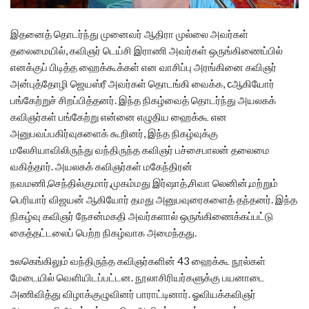
இதனைத் தொடர்ந்து முனைவர் ஆதிரா முல்லை அவர்கள்
தலைமையில், கவிஞர் டெய்சி இராணி அவர்கள் ஒருங்கிணைப்பில்
எனக்குப் பிடித்த ஹைக்கூக்கள் என வாசிப்பு அரங்கினை கவிஞர்
அன்புத்தோழி ஜெயஸ்ரீ அவர்கள் தொடங்கி வைக்க, cஆகியோர்
பங்கேற்றுச் சிறப்பித்தனர். இந்த நிகழ்வைத் தொடர்ந்து அயலகக்
கவிஞர்கள் பங்கேற்று என்னை எழுதிய ஹைக்கூ என
அனுபவப்பகிர்வுகளைக் கூறினர், இந்த நிகழ்வுக்கு
மலேசியாவிலிருந்து வந்திருந்த கவிஞர் பச்சைபாலன் தலைமை
வகித்தார். அயலகக் கவிஞர்கள் மகேந்திரன்
நவமணி,செந்தில்குமார்,முகம்மது இர்ஷாத்,சிவா லெனின்,மற்றும்
பெரியார் விஜயன் ஆகியோர் தமது அனுபவுரைகளைத் தந்தனர். இந்த
நிகழ்வு கவிஞர் நேசன்மகதி அவர்களால் ஒருங்கிணைக்கப்பட்டு
கைத்தட்டலைப் பெற்ற நிகழ்வாக அமைந்தது.
உலகெங்கிலும் வந்திருந்த கவிஞர்களின் 43 ஹைக்கூ நூல்கள்
மேடையில் வெளியிடப்பட்டன. நூலாசிரியர்களுக்கு பயனாடை
அணிவித்து விழாக்குழுவினர் பாராட்டினார். ஓவியக்கவிஞர்