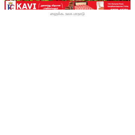
ஹைக்கூ உலக மாநாடு