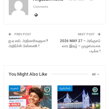
Comments
PREV POST
NEXT POST
ஐ.ஏ.எஸ். அதிகாரிகளுமா?
2026 MAY 27 – அங்குசம்
அதிர்ச்சி பின்னணி !
வார இதழ் – முழுமையாக
படிக்க !
You Might Also Like
All
சமூகம்
ஆன்மீகம்