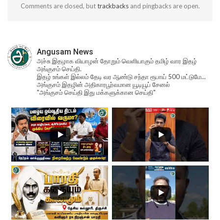
Comments are closed, but
trackbacks
and pingbacks are open.
Angusam News
அச்சு இதழாக வியாழன் தோறும் வெளியாகும் தமிழ் வார இதழ்
அங்குசம் செய்தி.
இதழ் உங்கள் இல்லம் தேடி வர ஆண்டு சந்தா ரூபாய் 500 மட்டுமே...
அங்குசம் இதழின் அதிகாரபூர்வமான யூடியூப் சேனல்
"அங்குசம் செய்தி இது மக்களுக்கான செய்தி"