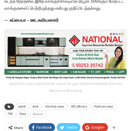
கடந்த தேர்தலில், இதே வாக்குச்சாவடியில் திமுக 500க்கும் மேற்பட்ட
வாக்குகளைப் பெற்றிருந்தது என்பது குறிப்பிடத்தக்கது.
— சுப்பையா – ஊடகவியலாளர்
திருச்சியில் நவீன மாடூலர் கிச்சன் -உங்கள் வீட்டிலும் | National Modular Kitchen
#business #trending
admk
dmk
election news
IAS officers
Political news
TVK
Vijay
சுப்பையா
Share
Facebook
Twitter
Google+