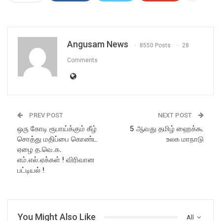
Angusam News
8550 Posts
28
Comments
PREV POST
NEXT POST
ஒரு கோடி ரூபாய்க்கும் கீழ்
5 ஆவது தமிழ் ஹைக்கூ
சொத்து மதிப்பை கொண்ட
உலக மாநாடு
ஏழை த.வெ.க.
எம்.எல்.ஏக்கள் ! விரிவான
பட்டியல் !
You Might Also Like
All