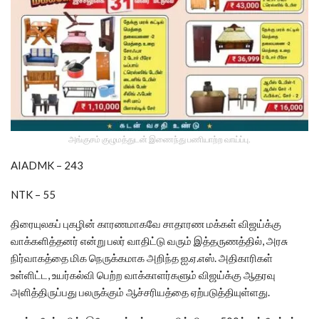
அங்குசம் குழுமத்துடன் இணைந்து பணியாற்ற வாய்ப்பு.
AIADMK – 243
NTK – 55
திரையுலகப் புகழின் காரணமாகவே சாதாரண மக்கள் விஜய்க்கு
வாக்களித்தனர் என்று பலர் வாதிட்டு வரும் இத்தருணத்தில், அரசு
நிர்வாகத்தை மிக நெருக்கமாக அறிந்த ஐ.ஏ.எஸ். அதிகாரிகள்
உள்ளிட்ட, உயர்கல்வி பெற்ற வாக்காளர்களும் விஜய்க்கு ஆதரவு
அளித்திருப்பது பலருக்கும் ஆச்சரியத்தை ஏற்படுத்தியுள்ளது.