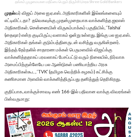
தங்கம் முழுமையான மதிப்பை பெறும் திருச்சி Livya Shree Gold Bankers
முதல்
வர் விஜய் அலை ஐ.ஏ.எஸ். அதிகாரிகளின் இல்லங்களையும்
எட்டிவிட்டதா? தவெகவுக்கு முதன்முறையாக வாக்களித்த ஐஏஎஸ்
அதிகாரிகள். சென்னையின் விருகம்பாக்கம் பகுதியில், ‘Taisha’
(தைஷா) என்ற குடியிருப்பு வளாகம் ஒன்று உள்ளது. இங்கு பல ஐ.ஏ.எஸ்.
அதிகாரிகள் தங்கள் குடும்பத்தினருடன் வசித்து வருகின்றனர்.
இந்தத் தேர்தலில் சாதாரண மக்கள் பெருமளவில் விஜய்க்கு
வாக்களித்ததாகப் பரவலாகப் பேசப்பட்டு வரும் நிலையில், நிர்வாக
அமைப்பிற்குள்ளேயே பல ஆண்டுகள் பணியாற்றிய அரசு
அதிகாரிகள்கூட, ‘TVK’ (தமிழக வெற்றிக் கழகம்) கட்சிக்கு
கணிசமான அளவில் வாக்களித்திருப்பது தனித்துத் தெரிகிறது.
குறிப்பாக, வாக்குச்சாவடி எண் 166-இல் பதிவான வாக்கு விவரங்கள்
பின்வருமாறு: