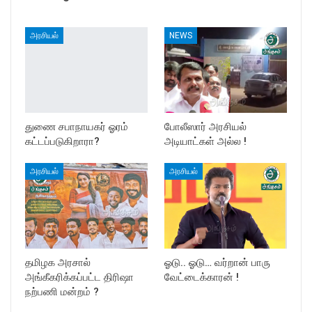
அரசியல்
NEWS
துணை சபாநாயகர் ஓரம்
போலீஸார் அரசியல்
கட்டப்படுகிறாரா?
அடியாட்கள் அல்ல !
அரசியல்
அரசியல்
தமிழக அரசால்
ஓடு.. ஓடு… வர்றான் பாரு
அங்கீகரிக்கப்பட்ட திரிஷா
வேட்டைக்காரன் !
நற்பணி மன்றம் ?