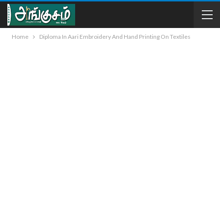
Home
Diploma In Aari Embroidery And Hand Printing On Textiles