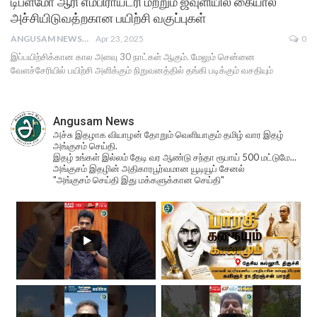
டிப்ளமோ ஆரி எம்பிராய்டரி மற்றும் ஜவுளியில் கையால்
அச்சியிடுவத்றகான பயிற்சி வகுப்புகள்
ANGUSAM NEWS
Apr 23, 2025
0
இப்பயிற்சிக்கான கால அளவு 30 நாட்கள் ஆகும். மேலும் சென்னை
வேளச்சேரியில் பயிற்சி அளிக்கும் நிறுவனத்தில் தங்கி படிக்கும் வசதியும்
Angusam News
அச்சு இதழாக வியாழன் தோறும் வெளியாகும் தமிழ் வார இதழ்
அங்குசம் செய்தி.
இதழ் உங்கள் இல்லம் தேடி வர ஆண்டு சந்தா ரூபாய் 500 மட்டுமே...
அங்குசம் இதழின் அதிகாரபூர்வமான யூடியூப் சேனல்
"அங்குசம் செய்தி இது மக்களுக்கான செய்தி"