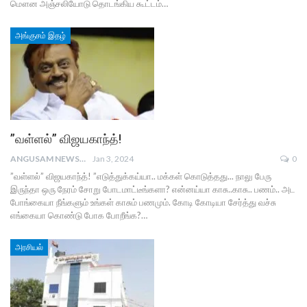
மௌன அஞ்சலியோடு தொடங்கிய கூட்டம்…
அங்குசம் இதழ்
”வள்ளல்” விஜயகாந்த்!
ANGUSAM NEWS
Jan 3, 2024
0
”வள்ளல்” விஜயகாந்த்! ”எடுத்துக்கய்யா.. மக்கள் கொடுத்தது... நாலு பேரு
இருந்தா ஒரு நேரம் சோறு போடமாட்டீங்களா? என்னய்யா காசு..காசு.. பணம்.. அட
போங்கையா நீங்களும் உங்கள் காசும் பணமும். கோடி கோடியா சேர்த்து வச்சு
எங்கையா கொண்டு போக போறீங்க?…
அரசியல்