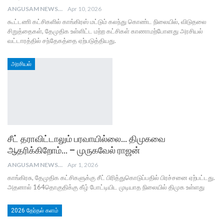
ANGUSAM NEWS
Apr 10, 2026
கூட்டணி கட்சிகளில் காங்கிரஸ் மட்டும் கலந்து கொண்ட நிலையில், விடுதலை
சிறுத்தைகள், தேமுதிக உள்ளிட்ட மற்ற கட்சிகள் காணாமற்போனது அரசியல்
வட்டாரத்தில் சந்தேகத்தை ஏற்படுத்தியது.
அரசியல்
சீட் தராவிட்டாலும் பரவாயில்லை… திமுகவை
ஆதரிக்கிறோம்… – முருகவேல் ராஜன்
ANGUSAM NEWS
Apr 1, 2026
காங்கிரசு, தேமுதிக கட்சிகளுக்கு சீட் பிரித்துகொடுப்பதில் பிரச்சனை ஏற்பட்டது.
அதனால் 164தொகுதிக்கு கீழ் போட்டியிட முடியாத நிலையில் திமுக உள்ளது
2026 தேர்தல் களம்