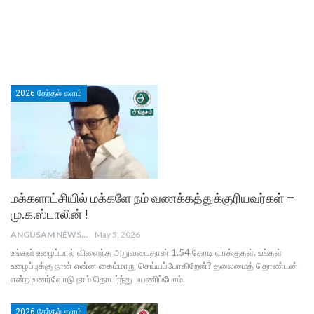
2026 தேர்தல் களம்
மக்களாட்சியில் மக்களே நம் வணக்கத்துக்குரியவர்கள் –
மு.க.ஸ்டாலின் !
ANGUSAM NEWS
May 5, 2026
உங்கள் உழைப்பால் விளைந்த அறுவடைதான் 1.54 கோடி வாக்குகள். உங்கள்
உழைப்புக்கு நான் என்ன கைம்மாறு செய்யப்போகிறேன்? தலைமைத் தொண்டன்
என்ற உணர்வோடு நாம் தொடர்ந்து பயணிப்போம்.
2026 தேர்தல் களம்