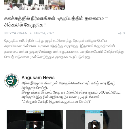
கலக்கத்தில் நிர்வாகிகள் -குழப்பத்தில் தலைமை –
சிக்கலில் தேமுதிக !
MEYYARIVAN
Nov 24, 2021
0
தேமுதிக சமீபத்தில் நடந்து முடிந்த அனைத்து தேர்தல்களிலும் பெரிய
அளவிலான பின்னடைவுகளை சந்தித்து வருகிறது. இதனால் தேமுதிகவின்
தலைமை என்ன முடிவு செய்வது என்ற குழப்பமான மனநிலையோடு அடுத்தடுத்து
செயற்பாடுகளை முன்னெடுத்து வருவதாக கூறப்படுகிறது.…
Angusam News
அச்சு இதழாக வியாழன் தோறும் வெளியாகும் தமிழ் வார இதழ்
அங்குசம் செய்தி.
இதழ் உங்கள் இல்லம் தேடி வர ஆண்டு சந்தா ரூபாய் 500 மட்டுமே...
அங்குசம் இதழின் அதிகாரபூர்வமான யூடியூப் சேனல்
"அங்குசம் செய்தி இது மக்களுக்கான செய்தி"