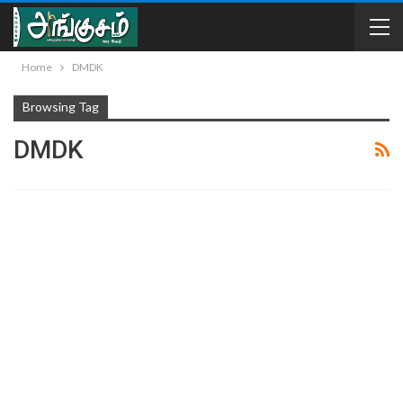
Home
DMDK
Browsing Tag
DMDK