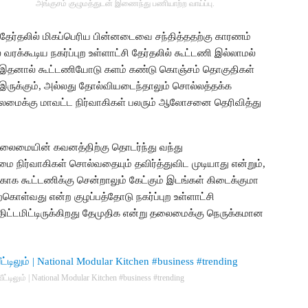
அங்குசம் குழுமத்துடன் இணைந்து பணியாற்ற வாய்ப்பு.
ி தேர்தலில் மிகப்பெரிய பின்னடைவை சந்தித்ததற்கு காரணம்
்கூடிய நகர்ப்புற உள்ளாட்சி தேர்தலில் கூட்டணி இல்லாமல்
ும் இதனால் கூட்டணியோடு களம் கண்டு கொஞ்சம் தொகுதிகள்
 இருக்கும், அல்லது தோல்வியடைந்தாலும் சொல்லத்தக்க
லைமைக்கு மாவட்ட நிர்வாகிகள் பலரும் ஆலோசனை தெரிவித்து
லைமையின் கவனத்திற்கு தொடர்ந்து வந்து
நிர்வாகிகள் சொல்வதையும் தவிர்த்துவிட முடியாது என்றும்,
க்காக கூட்டணிக்கு சென்றாலும் கேட்கும் இடங்கள் கிடைக்குமா
்கொள்வது என்ற குழப்பத்தோடு நகர்ப்புற உள்ளாட்சி
ிட்டமிட்டிருக்கிறது தேமுதிக என்று தலைமைக்கு நெருக்கமான
ீட்டிலும் | National Modular Kitchen #business #trending