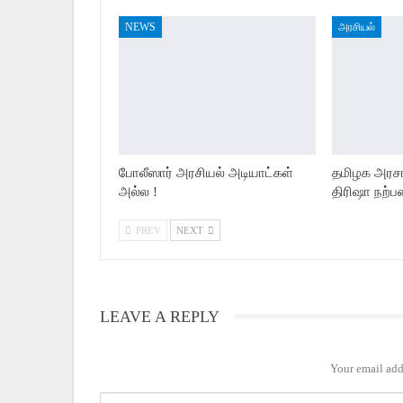
NEWS
அரசியல்
போலீஸார் அரசியல் அடியாட்கள்
தமிழக அரசால
அல்ல !
திரிஷா நற்ப
PREV
NEXT
LEAVE A REPLY
Your email add