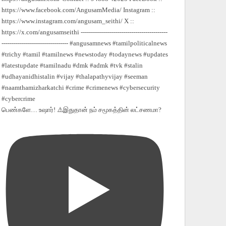
பெண்களே… உஷார்! ⚠️இதுதான் நம் சமூகத்தின் லட்சணமா?