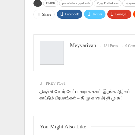
DMDK
premalatha vijayakanth
Vijay Prabhakaran
vijayak
Facebook
Twitter
Google+
Share
Meyyarivan
181 Posts
0 Com
PREV POST
திருச்சி மேயர் வேட்பாளராக களம் இறங்க ஆர்வம்
காட்டும் பிரபலங்கள் – தி மு க vs அ தி மு க !
You Might Also Like