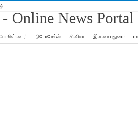
ழ்
போலிஸ் டைரி
நியோமேக்ஸ்
சினிமா
இளமை புதுமை
ம