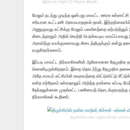
இந்த வார August 12 அங்குசம் இதழில்…
மேலும் நடந்து முடிந்த ஒன்பது மாவட்ட ஊரக உள்ளாட்ச
சரியான கூட்டணி அமையாததால் தான், இந்தநிலையில் வரக
அணுகுவது கட்சிக்கு மேலும் பலவீனத்தை ஏற்படுத்த
கிடைத்தாலும் அதில் வெற்றி பெறக்கூடிய வாய்ப்பாவது
அளவிற்கு வாக்குகளாவது கிடைத்திருக்கும் என்று த
வருகிறார்களாம்.
இப்படி மாவட்ட நிர்வாகிகளின் ஆலோசனை தேமுதிக த
கொண்டிருக்கிறதாம். இதை தொடர்ந்து தேமுதிக தலைமை 
அதே சமயம் கட்சியின் கவுரவத்தை விட்டுவிட்டு சீட்டு
என்ற சந்தேகம் உள்ளதாலும் அடுத்த நகர்வை எப்படி மேற
தேர்தலுக்கான முதல்கட்ட பணியைத் தொடங்குவதற்கு த
நிர்வாகிகள் கூறினர்.
திருச்சியில் நவீன மாடூலர் கிச்சன் -உங்கள் வ