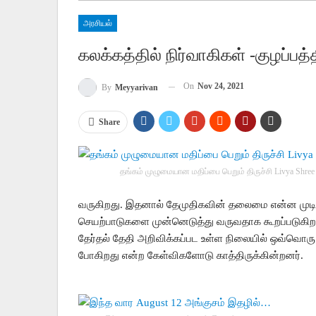
அரசியல்
கலக்கத்தில் நிர்வாகிகள் -குழப்பத
On
Nov 24, 2021
By
Meyyarivan
Share
தங்கம் முழுமையான மதிப்பை பெறும் திருச்சி Livya Shree
வருகிறது. இதனால் தேமுதிகவின் தலைமை என்ன முடி
செயற்பாடுகளை முன்னெடுத்து வருவதாக கூறப்படுகிறது.
தேர்தல் தேதி அறிவிக்கப்பட உள்ள நிலையில் ஒவ்வொர
போகிறது என்ற கேள்விகளோடு காத்திருக்கின்றனர்.