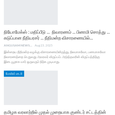
நியோமேக்ஸ் : மதிப்பீடு … நிவாரணம் … பினாமி சொத்து …
கடுப்பான நீதியரசர் … நீதிமன்ற விசாரணையில்…
ANGUSAM NEWS
Aug 23, 2025
இன்றைய நீதிமன்ற வழக்கு விசாரணையிலிருந்து, நிலமாகவோ, பணமாகவோ
நிவாரணத்தை பெறுவது அவரவர் விருப்பம். அடுத்தவரின் விருப்பத்திற்கு
இடையூறாக யார் ஒருவரும் நிற்க முடியாது.
போலிஸ் டைரி
தமிழக வரலாற்றில் முதல் முறையாக குண்டர் சட்டத்தின்