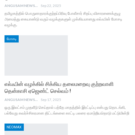
ANGUSAM NEWS
Sep 22, 2025
தமிழகத்தில் பொருளாதாரக்குற்றப்பிரிவு போலீசார் சிறப்பு விசாரணைக்குழு
அமைத்து கையாண்டு வரும் வழக்குகளுள் முக்கியமானது எல்ஃபின் மோசடி
வழக்கு.
மோசடி
எல்ஃபின் வழக்கில் சிக்கிய தலைமறைவு குற்றவாளி
தென்காசி ஏஜெண்ட் செல்வம் !
ANGUSAM NEWS
Sep 17, 2025
ஒரு இலட்சம் முதலீடு செய்தால் பத்தே மாதத்தில் இரட்டிப்பு என்பது தொடங்கி,
பல்வேறு கவர்ச்சிகரமான திட்டங்களை காட்டி பலரை ஏமாற்றியதொடு மட்டுமின்றி
NEOMAX