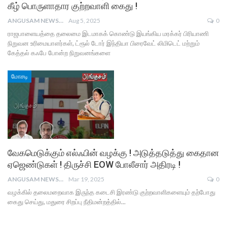
கீழ் பொருளாதார குற்றவாளி கைது !
ANGUSAM NEWS
Aug 5, 2025
0
ராஜபாளையத்தை தலைமை இடமாகக் கொண்டு இயங்கிய மரக்கர் பிரியாணி
நிறுவன உரிமையாளர்கள், ட்ரூல் டோர் இந்தியா பிரைவேட் லிமிடெட் மற்றும்
கேத்தல் கஃபே போன்ற நிறுவனங்களை
மோசடி
வேகமெடுக்கும் எல்ஃபின் வழக்கு ! அடுத்தடுத்து கைதான
ஏஜெண்டுகள் ! திருச்சி EOW போலீசார் அதிரடி !
ANGUSAM NEWS
Mar 19, 2025
0
வழக்கில் தலைமறைவாக இருந்த கடைசி இரண்டு குற்றவாளிகளையும் தற்போது
கைது செய்து, மதுரை சிறப்பு நீதிமன்றத்தில்...