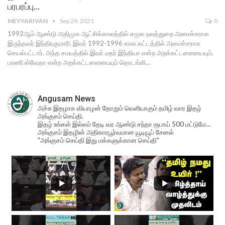
பரபரப்பு…
MEYYARIVAN
Sep 29, 2021
0
1992ஆம் ஆண்டு அதிமுக ஆட்சிக்காலத்தில் சமூக நலத்துறை அமைச்சராக
இருந்தவர் இந்திரகுமாரி. இவர் 1992-1996 கால கட்டத்தில் அமைச்சராக
செயல்பட்டார். அந்த சமயத்தில் இவர் மதர் இந்தியா என்ற அறக்கட்டளையையும்,
பரணி ஸ்வேதா என்ற அறக்கட்டளையையும் தொடங்கி…
Angusam News
அச்சு இதழாக வியாழன் தோறும் வெளியாகும் தமிழ் வார இதழ்
அங்குசம் செய்தி.
இதழ் உங்கள் இல்லம் தேடி வர ஆண்டு சந்தா ரூபாய் 500 மட்டுமே...
அங்குசம் இதழின் அதிகாரபூர்வமான யூடியூப் சேனல்
"அங்குசம் செய்தி இது மக்களுக்கான செய்தி"