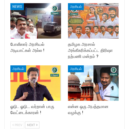
NEWS
அரசியல்
போலீஸார் அரசியல்
தமிழக அரசால்
அடியாட்கள் அல்ல !
அங்கீகரிக்கப்பட்ட திரிஷா
நற்பணி மன்றம் ?
அரசியல்
அரசியல்
ஓடு.. ஓடு… வர்றான் பாரு
என்ன ஒரு அபத்தமான
வேட்டைக்காரன் !
வழக்கு !
PREV
NEXT