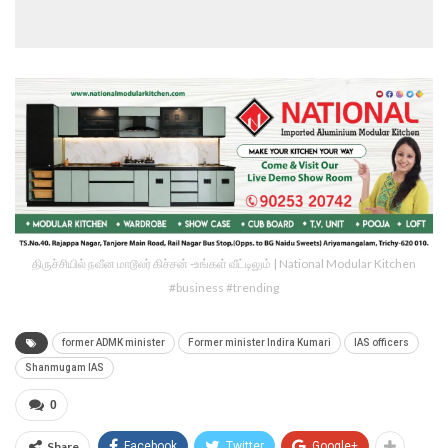
திருச்சியில் நவீன மாடூலர் கிச்சன் -உங்கள் வீட்டிலும் | National Modular Kitchen
#business #trending
former ADMK minister
Former minister Indira Kumari
IAS officers
Shanmugam IAS
0
Share
Facebook
Twitter
Google+