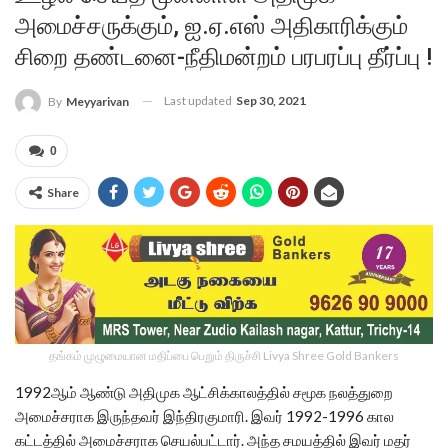
அமைச்சருக்கும், ஐ.ஏ.எஸ் அதிகாரிக்கும்
சிறை தண்டனை-நீதிமன்றம் பரபரப்பு தீர்ப்பு !
Last updated
Sep 30, 2021
By
Meyyarivan
0
Share
தங்கம் முழுமையான மதிப்பை பெறும் திருச்சி Livya Shree Gold Bankers
1992ஆம் ஆண்டு அதிமுக ஆட்சிக்காலத்தில் சமூக நலத்துறை
அமைச்சராக இருந்தவர் இந்திரகுமாரி. இவர் 1992-1996 கால
கட்டத்தில் அமைச்சராக செயல்பட்டார். அந்த சமயத்தில் இவர் மதர்