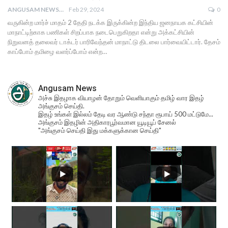
ANGUSAM NEWS
Feb 29, 2024
0
வருகின்ற மார்ச் மாதம் 2 தேதி நடக்க இருக்கின்ற இந்திய ஜனநாயக கட்சியின்
மாநாட்டிற்காக பணிகள் சிறப்பாக நடைபெறுகிறதா என்று அக்கட்சியின்
நிறுவனத் தலைவர் டாக்டர் பாரிவேந்தன் மாநாட்டு திடலை பார்வையிட்டார். தேசம்
காப்போம் தமிழை வளர்ப்போம் என்ற…
Angusam News
அச்சு இதழாக வியாழன் தோறும் வெளியாகும் தமிழ் வார இதழ்
அங்குசம் செய்தி.
இதழ் உங்கள் இல்லம் தேடி வர ஆண்டு சந்தா ரூபாய் 500 மட்டுமே...
அங்குசம் இதழின் அதிகாரபூர்வமான யூடியூப் சேனல்
"அங்குசம் செய்தி இது மக்களுக்கான செய்தி"