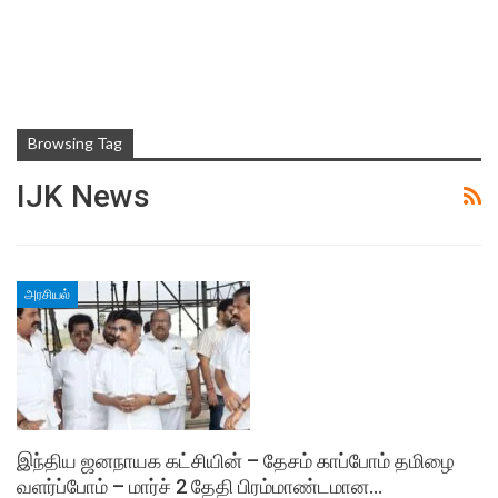
Browsing Tag
IJK News
அரசியல்
இந்திய ஜனநாயக கட்சியின் – தேசம் காப்போம் தமிழை
வளர்ப்போம் – மார்ச் 2 தேதி பிரம்மாண்டமான…