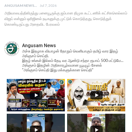
ANGUSAM NEWS
Jul 7, 2026
அறிவாலயத்திலிருந்து பனையூருக்கு ஜம்பான திமுக கூட்டணிக் கட்சிகளெல்லாம்
விஜய் என்னும் ஒரிஜினல் நடிகனுக்கு முட்டுக் கொடுத்தது, கொடுத்துக்
கொண்டிருப்பது அதைவிட பேரவலம்
Angusam News
அச்சு இதழாக வியாழன் தோறும் வெளியாகும் தமிழ் வார இதழ்
அங்குசம் செய்தி.
இதழ் உங்கள் இல்லம் தேடி வர ஆண்டு சந்தா ரூபாய் 500 மட்டுமே...
அங்குசம் இதழின் அதிகாரபூர்வமான யூடியூப் சேனல்
"அங்குசம் செய்தி இது மக்களுக்கான செய்தி"