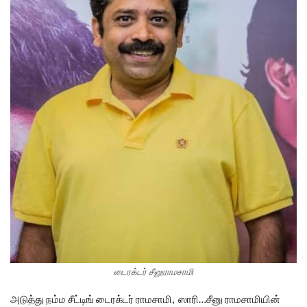
டைரக்டர் சீனுராமசாமி
அடுத்து நம்ம சீட்டிங் டைரக்டர் ராமசாமி, ஸாரி…சீனு ராமசாமியின்