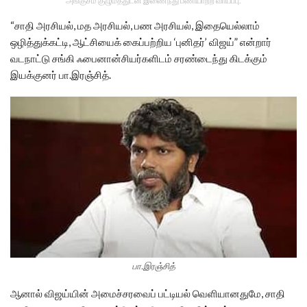
அங்குசம் குழுமத்துடன் இணைந்து பணியாற்ற வாய்ப்பு.
“சாதி அரசியல், மத அரசியல், பண அரசியல், இதையெல்லாம்
ஒழித்துக்கட்டி, ஆட்சியைக் கைப்பற்றிய ‘புனிதர்’ விஜய்” என்றார்
வடநாட்டு சங்கி ஃபைனான்சியர்களிடம் சரண்டைந்து கிடக்கும்
இயக்குனர் பா.இரஞ்சித்.
பா.இரஞ்சித்
ஆனால் விஜய்யின் அமைச்சரவைப் பட்டியல் வெளியானதுமே, சாதி