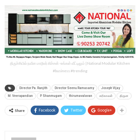
திருச்சியில் நவீன மாடூலர் கிச்சன் -உங்கள் வீட்டிலும் | National Modular Kitchen
#business #trending
Director Pa. Ranjith
Director Seenu Ramasamy
Joseph Vijay
M. Veerapandian
P. Shanmugam
thirumavalavan
கரிகாலன்
திருமா
Share
Facebook
Twitter
Google+