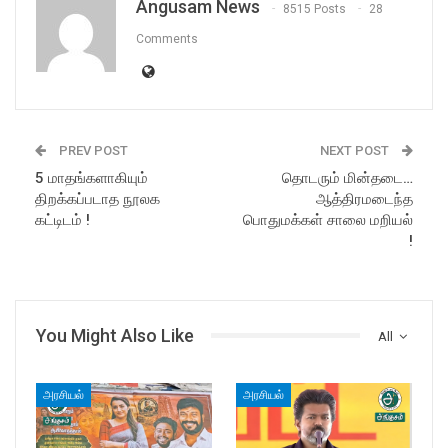
Angusam News
8515 Posts
28
Comments
PREV POST
NEXT POST
5 மாதங்களாகியும்
தொடரும் மின்தடை…
திறக்கப்படாத நூலக
ஆத்திரமடைந்த
கட்டிடம் !
பொதுமக்கள் சாலை மறியல்
!
You Might Also Like
All
அரசியல்
அரசியல்