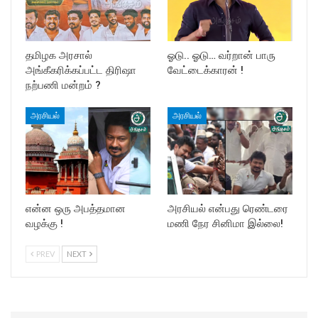
தமிழக அரசால்
ஓடு.. ஓடு… வர்றான் பாரு
அங்கீகரிக்கப்பட்ட திரிஷா
வேட்டைக்காரன் !
நற்பணி மன்றம் ?
அரசியல்
அரசியல்
என்ன ஒரு அபத்தமான
அரசியல் என்பது ரெண்டரை
வழக்கு !
மணி நேர சினிமா இல்லை!
PREV
NEXT