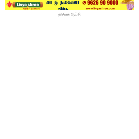
தவெக ஆட்சி