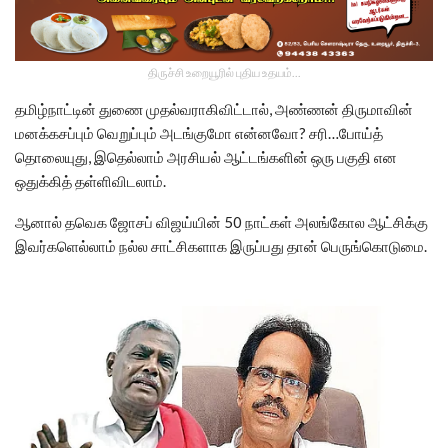
திருச்சி உறையூரில் புதிய உதயம்...
தமிழ்நாட்டின் துணை முதல்வராகிவிட்டால், அண்ணன் திருமாவின்
மனக்கசப்பும் வெறுப்பும் அடங்குமோ என்னவோ? சரி…போய்த்
தொலையுது, இதெல்லாம் அரசியல் ஆட்டங்களின் ஒரு பகுதி என
ஒதுக்கித் தள்ளிவிடலாம்.
ஆனால் தவெக ஜோசப் விஜய்யின் 50 நாட்கள் அலங்கோல ஆட்சிக்கு
இவர்களெல்லாம் நல்ல சாட்சிகளாக இருப்பது தான் பெருங்கொடுமை.