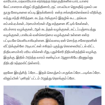
வாரியாக, மதவாரியாக எந்தெந்த தொகுதிகளில் யார், யாரை
வேட்பாளராக விஜய் நிறுத்தினார், ரூட் மாஃபியா ஜெகதீஷ் மூலம் பல
நூறு கோடிகளை எப்படி இறக்கினார் என்ற சங்கதிகளெல்லாம் வீதிக்கு
வந்து சந்தி சிரித்தன. கடந்த அங்குசம் இதழில் கூட, தவெக
எம்.எல்.ஏ.க்கள், அமைச்சர்கள் மீது எத்தனை சீட்டிங் கேஸ்கள்,
விபச்சார வழக்குகள், ஆள் கடத்தல் வழக்குகள், கட்டப்பஞ்சாயத்து
வழக்குகள், பாலியல் வன்கொடுமை வழக்குகள் உள்ளன என்ற
பட்டியலே வெளியாகியுள்ளன. இவ்வளவு ஏன் சொந்த சகோதரனின்
வீட்டுக்குள்ளே அடியாட்கள் சகிதம் புகுந்து கொலைமிரட்டல் விட்ட
நிதியமைச்சர் மரிய வில்சன் மீது, புதுச்சேரி நீதிமன்றத்தில் வழக்கு
இருக்கு. இதில் அடுத்த வாரம் கண்டிப்பா ஆஜராகியே தீரணும்னு
நீதிபதி உத்தரவிட்டுள்ளார்.
ஹலோ இரஞ்சித் ப்ரோ… இதக் கொஞ்சம் பாருங்க ப்ரோ…படிங்க ப்ரோ.
விஜய்யின் ‘புனிதர்’ பட்டம் அறுந்து தொங்கும் ப்ரோ.