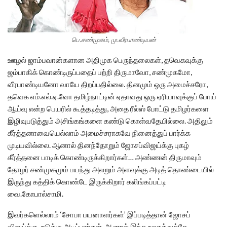
பெ.சண்முகம், மு.வீரபாண்டியன்
ஊழல் ஜாம்பவான்களான அதிமுக பெருந்தலைகள், தவெகவுக்கு
ஜம்பாகிக் கொண்டிருப்பதைப் பற்றி திருமாவோ, சண்முகமோ,
வீரபாண்டியனோ வாயே திறப்பதில்லை. தினமும் ஒரு அமைச்சரோ,
தவெக எம்.எல்.ஏ.வோ தமிழ்நாட்டின் ஏதாவது ஒரு ஏரியாவுக்குப் போய்
ஆய்வு என்ற பெயரில் கூத்தடித்து, அதை ரீல்ஸ் போட்டு தமிழர்களை
இழிவுபடுத்தும் அசிங்கங்களை கண்டு கொள்வதேயில்லை. அதிலும்
கீர்த்தனாவையெல்லாம் அமைச்சராகவே நினைத்துப் பார்க்க
முடியவில்லை. ஆனால் தினந்தோறும் ஜோசப்விஜய்க்கு புகழ்
கீர்த்தனை பாடிக் கொண்டிருக்கிறார்கள்… அண்ணன் திருமாவும்
தோழர் சண்முகமும் பயந்து அலறும் அளவுக்கு அடித் தொண்டையில்
இருந்து கத்திக் கொண்டே இருக்கிறார் கலிங்கப்பட்டி
வை.கோபால்சாமி.
இவர்களெல்லாம் ‘சோபா பயனாளர்கள்’ இப்படித்தான் ஜோசப்
விஜய்க்கு உடுக்கு அடிப்பார்கள். ஆனால் இந்த உலகத்துக்கே