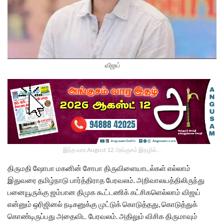
விஜய்
இந்த வார August 12 அங்குசம் இதழில்…
திருமதி ஷோபா மகனின் சோபா திருவிளையாடல்கள் எல்லாம்
இதுவரை தமிழ்நாடு பார்த்திராத பேரவலம். அறிவாலயத்திலிருந்து
பனையூருக்கு ஜம்பான திமுக கூட்டணிக் கட்சிகளெல்லாம் விஜய்
என்னும் ஒரிஜினல் நடிகனுக்கு முட்டுக் கொடுத்தது, கொடுத்துக்
கொண்டிருப்பது அதைவிட பேரவலம். அதிலும் விசிக திருமாவும்