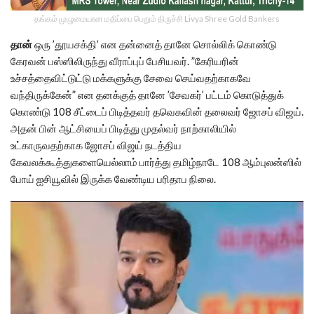
தங்கம் முழுமையான மதிப்பை பெறும் திருச்சி Livya Shree Gold Bankers
தான்
ஒரு ’தூயசக்தி’ என தன்னைத் தானே சொல்லிக் கொண்டு
கேரவன் பஸ்ஸிலிருந்து வீராப்புப் பேசியவர். ”கேரியரின்
உச்சத்தைவிட்டுட்டு மக்களுக்கு சேவை செய்வதற்காகவே
வந்திருக்கேன்” என தனக்குத் தானே ’சேவகர்’ பட்டம் கொடுத்துக்
கொண்டு 108 சீட்டைப் பிடித்தவர் தவெகவின் தலைவர் ஜோசப் விஜய்.
அதன் பின் ஆட்சியைப் பிடித்து முதல்வர் நாற்காலியில்
உட்காருவதற்காக ஜோசப் விஜய் நடத்திய
கேவலக்கூத்துகளையெல்லாம் பார்த்து தமிழ்நாடே 108 ஆம்புலன்ஸில்
போய் ஐசியூவில் இருக்க வேண்டிய பரிதாப நிலை.