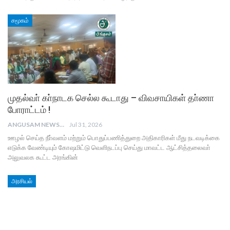
சமூகம்
முதல்வா் கா்நாடக செல்ல கூடாது – விவசாயிகள் தா்ணா
போராட்டம் !
ANGUSAM NEWS
Jul 31, 2026
ஊழல் செய்த நீா்வளம் மற்றும் பொதுப்பணித்துறை அதிகாரிகள் மீது நடவடிக்கை
எடுக்க வேண்டியும் கோஷமிட்டு வெளிநடப்பு செய்து மாவட்ட ஆட்சித்தலைவா்
அலுவலக கூட்ட அரங்கின்
அரசியல்