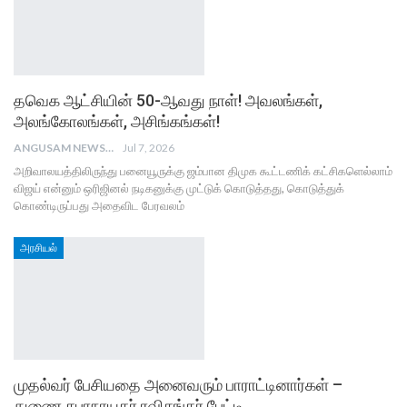
தவெக ஆட்சியின் 50-ஆவது நாள்! அவலங்கள்,
அலங்கோலங்கள், அசிங்கங்கள்!
ANGUSAM NEWS
Jul 7, 2026
அறிவாலயத்திலிருந்து பனையூருக்கு ஜம்பான திமுக கூட்டணிக் கட்சிகளெல்லாம்
விஜய் என்னும் ஒரிஜினல் நடிகனுக்கு முட்டுக் கொடுத்தது, கொடுத்துக்
கொண்டிருப்பது அதைவிட பேரவலம்
அரசியல்
முதல்வர் பேசியதை அனைவரும் பாராட்டினார்கள் –
துணை சபாநாயகர் ரவிசங்கர் பேட்டி