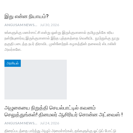
இது என்ன நியாயம்?
ANGUSAM NEWS
Jul 30, 2026
உங்களுக்கு மனச்சாட்சி என்று ஒன்று இருக்குமானால் தமிழருக்கே உரிய
நன்றியுணர்வு இருக்குமானால் இந்த புத்தகத்தை வெளியிட நூற்றுக்கு நூறு
தகுதி படைத்த நபர் திராவிட முன்னேற்றக் கழகத்தின் தலைவர் ஸ்டாலின்
அவர்களே.
அரசியல்
அழுகையை நிறுத்தி செயல்பாட்டில் கவனம்
செலுத்துங்கள்! தினமலர் ஆசிரியர் சொன்ன அட்வைஸ் !
ANGUSAM NEWS
Jul 24, 2026
திரைப்படத்தை பார்த்து அழும் அமைச்சர்கள், தங்களுக்கு ஓட்டுப் போட்டு