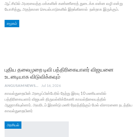
ஆட்சியில் அமரவைத்த மக்களின் கண்ணீரைத் துடைக்க என்ன வழி என்று
யோசித்து, அதற்கான செயல்பாடுகளில் இறங்கினால் நன்றாக இருக்கும்.
சமூகம்
புதிய தலைமுறை டிவி பத்திரிகையாளர் விஜயனை
உடனடியாக விடுவிக்கவும்
ANGUSAM NEWS
Jul 16, 2026
காவல்துறையின் அழைப்பின்பேரில் நேற்று இரவு 10 மணியளவில்
பத்திரிகையளார் விஜயன் திருவல்லிக்கேணி காவல்நிலையத்தில்
ஆஜராகியுள்ளார். அவரிடம் இரண்டு மணி நேரத்திற்கும் மேல் விசாரணை நடத்திய
காவல்துறையினர்
அரசியல்