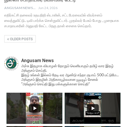
ANGUSAM NEWS
Jun 24, 2026
எதிர்கட்சி தலைவர் உதயநிதி ஸ்டாலின், சட்டபேரவையில் விமர்சனம்
வைத்துவிட்டு.. டிவி பார்க்க சென்றுவிட்டார். முதல்வர் பேசும் போது , முறையாக
சபாநாயகரின் அனுமதி கேட்ட பிறகு தான் சைகை செய்தார்.
OLDER POSTS
Angusam News
அச்சு இதழாக வியாழன் தோறும் வெளியாகும் தமிழ் வார இதழ்
அங்குசம் செய்தி.
இதழ் உங்கள் இல்லம் தேடி வர ஆண்டு சந்தா ரூபாய் 500 மட்டுமே...
அங்குசம் இதழின் அதிகாரபூர்வமான யூடியூப் சேனல்
"அங்குசம் செய்தி இது மக்களுக்கான செய்தி"