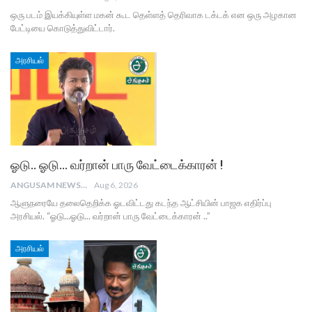
ஒரு படம் இயக்கியுள்ள மகன் கூட தெள்ளத் தெரிவாக டக்டக் என ஒரு அழகான
பேட்டியை கொடுத்துவிட்டார்.
அரசியல்
ஓடு.. ஓடு… வர்றான் பாரு வேட்டைக்காரன் !
ANGUSAM NEWS
Aug 6, 2026
ஆளுநரையே தலைதெறிக்க ஓடவிட்டது கடந்த ஆட்சியின் பாஜக எதிர்ப்பு
அரசியல். “ஓடு...ஓடு... வர்றான் பாரு வேட்டைக்காரன் ..”
அரசியல்