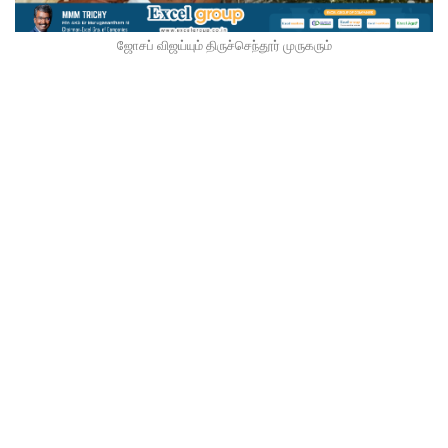
ஜோசப் விஜய்யும் திருச்செந்தூர் முருகரும்