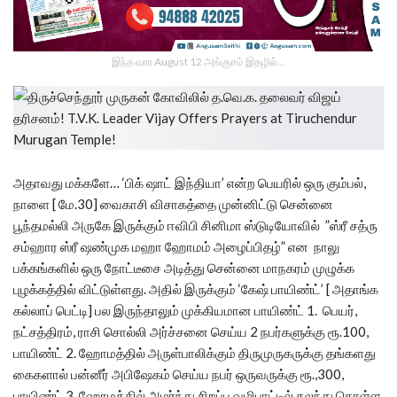
இந்த வார August 12 அங்குசம் இதழில்…
அதாவது மக்களே… ‘பிக் ஷாட் இந்தியா’ என்ற பெயரில் ஒரு கும்பல்,
நாளை [ மே.30] வைகாசி விசாகத்தை முன்னிட்டு சென்னை
பூந்தமல்லி அருகே இருக்கும் ஈவிபி சினிமா ஸ்டுடியோவில் ”ஸ்ரீ சத்ரு
சம்ஹார ஸ்ரீ ஷண்முக மஹா ஹோமம் அழைப்பிதழ்” என நாலு
பக்கங்களில் ஒரு நோட்டீசை அடித்து சென்னை மாநகரம் முழுக்க
புழக்கத்தில் விட்டுள்ளது. அதில் இருக்கும் ‘கேஷ் பாயிண்ட்’ [ அதாங்க
கல்லாப் பெட்டி] பல இருந்தாலும் முக்கியமான பாயிண்ட் 1. பெயர்,
நட்சத்திரம், ராசி சொல்லி அர்ச்சனை செய்ய 2 நபர்களுக்கு ரூ.100,
பாயிண்ட் 2. ஹோமத்தில் அருள்பாலிக்கும் திருமுருகருக்கு தங்களது
கைகளால் பன்னீர் அபிஷேகம் செய்ய நபர் ஒருவருக்கு ரூ.,300,
பாயிண்ட் 3. ஹோமத்தில் அமர்ந்து சிறப்பு வழிபாட்டில் கலந்து கொள்ள