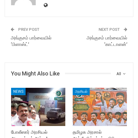
PREV POST
NEXT POST
அங்குசம் பார்வையில்
அங்குசம் பார்வையில்
‘பிளாஸ்ட்’
‘காட்டாளன்’
You Might Also Like
All
NEWS
அரசியல்
போலீஸார் அரசியல்
தமிழக அரசால்