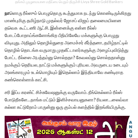
தங்கம் முழுமையான மதிப்பை பெறும் திருச்சி Livya Shree Gold Bankers
நா
ளொரு ரீல்ஸும் பொழுதொரு கூத்துமாக நடந்து கொண்டிருக்கிறது
மாண்புமிகு தமிழ்நாடு முதல்வர் ஜோசப் விஜய் தலைமையிலான
தவெக கூட்டணி ஆட்சி. இன்னைக்கு என்ன ரீல்ஸ்
போடப்போறாய்ங்களோங்கிற பீதியிலேயே மக்களுக்கு பொழுது
விடியுது. அதிலும் தொழில்துறை அமைச்சர் கீர்த்தனா, தமிழ்நாட்டில்
தொழில் தொடங்க வருமாறு முதலீட்டாளர்களுக்கு அழைப்புவிடுத்து
போட்ட ரீல்ஸை அபத்தம்னு சொல்றதா? கேவலம்னு சொல்றதான்னு
நமக்கும் தெரியல, நாட்டு மக்களுக்கும் புரியல. அவருடைய உடையும்
அலங்காரமும் உடல்மொழியும் இதெல்லாம் இந்தியாவே கண்டிராத
கண்கொள்ளாக் காட்சி.
சரி இப்ப கரண்ட் சிச்சுவேஷனுக்கு வருவோம். நீங்கெல்லாம் ரீல்ஸ்
போடுறீகளே…நாங்க மட்டும் இளிச்சவாயனுகளா? ரியலா…லைவ்வா
கல்லா கட்டுறோம் பாருன்னு ஒரு கும்பல் களத்தில் இறங்கியிருக்கு.