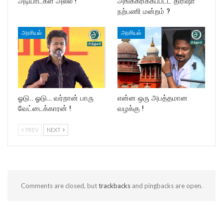
அடியாட்கள் அல்ல !
அங்கீகரிக்கப்பட்ட திரிஷா
நற்பணி மன்றம் ?
அரசியல்
அரசியல்
ஓடு.. ஓடு… வர்றான் பாரு
என்ன ஒரு அபத்தமான
வேட்டைக்காரன் !
வழக்கு !
PREV
NEXT
Comments are closed, but
trackbacks
and pingbacks are open.