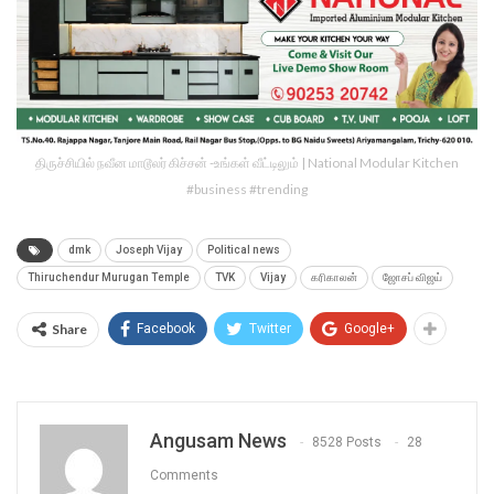
திருச்சியில் நவீன மாடூலர் கிச்சன் -உங்கள் வீட்டிலும் | National Modular Kitchen
#business #trending
dmk
Joseph Vijay
Political news
Thiruchendur Murugan Temple
TVK
Vijay
கரிகாலன்
ஜோசப் விஜய்
Share
Facebook
Twitter
Google+
Angusam News
8528 Posts
28
Comments