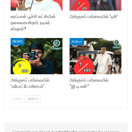
கரப்பான் பூச்சி கட்சியின்
அங்குசம் பார்வையில் ‘டிசி’
தலைவராகிறார் நடிகர்
விஷால்?
NEWS
சினிமா
அங்குசம் பார்வையில்
அங்குசம் பார்வையில்
‘ஃபோட்டோகிராபர்’
“ஜி.டி.என்“
PREV
NEXT