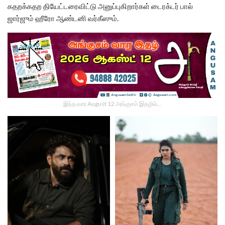
கதறக்கதற தியேட்டரைவிட்டு அனுப்புகிறார்கள் டைரக்டர் பால்
ஜார்ஜும் ஹீரோ ஆண்டனி வர்கீஸும்.
இந்த வார August 12 அங்குசம் இதழில்…