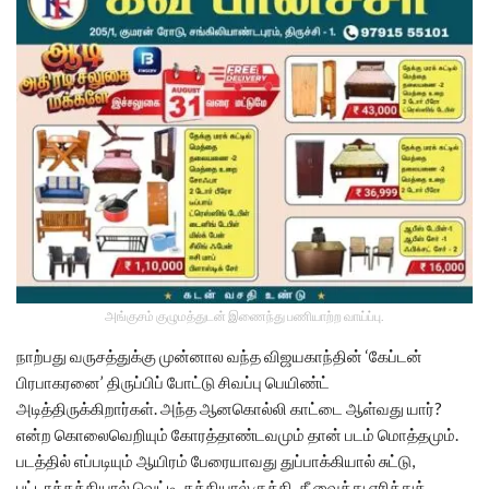
அங்குசம் குழுமத்துடன் இணைந்து பணியாற்ற வாய்ப்பு.
நாற்பது வருசத்துக்கு முன்னால வந்த விஜயகாந்தின் ‘கேப்டன்
பிரபாகரனை’ திருப்பிப் போட்டு சிவப்பு பெயிண்ட்
அடித்திருக்கிறார்கள். அந்த ஆனகொல்லி காட்டை ஆள்வது யார்?
என்ற கொலைவெறியும் கோரத்தாண்டவமும் தான் படம் மொத்தமும்.
படத்தில் எப்படியும் ஆயிரம் பேரையாவது துப்பாக்கியால் சுட்டு,
பட்டாக்கத்தியால் வெட்டி, கத்தியால் குத்தி, தீ வைத்து எரித்துக்