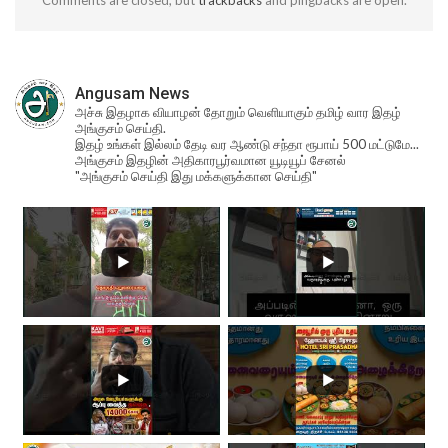
Comments are closed, but
trackbacks
and pingbacks are open.
Angusam News
அச்சு இதழாக வியாழன் தோறும் வெளியாகும் தமிழ் வார இதழ்
அங்குசம் செய்தி.
இதழ் உங்கள் இல்லம் தேடி வர ஆண்டு சந்தா ரூபாய் 500 மட்டுமே...
அங்குசம் இதழின் அதிகாரபூர்வமான யூடியூப் சேனல்
"அங்குசம் செய்தி இது மக்களுக்கான செய்தி"