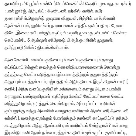
தயா
ரிப்பு : ’கியூப்ஸ் எண்டெர்டெய்மெண்ட்ஸ்’ ஷெரீப் முகமது. டைரக்டர்
: பால் ஜார்ஜ். ஆர்டிஸ்ட் : ஆண்டணி வர்கீஸ், சுனில், கபீர்
துஹான்சிங்,ஜெகதீஷ், துஷாரா விஜயன், சித்திக், பரத் திவாரி,
ஆன்சன் பால், ஹரிசங்கர் நாராயணன், சந்தீப். ஒளிப்பதிவு : ரேனா
திவே, இசை : ரவி பஸ்ரூர், எடிட்டிங் : ஷமீர் முகமது, ஸ்டண்ட் : கெச்சா
கெம்பாக்டே & ஆக்‌ஷன் சந்தோஷ், பி.ஆர்.ஓ.: நிகில் முருகன்.
தமிழ்நாடு ரிலீஸ் : ஜி.எஸ்.சினிமாஸ்.
ஆனகொல்லி மலைப்பகுதியையும் வனப்பகுதியையும் தனது
கட்டுப்பாட்டுக்குள் வைத்துக் கொண்டு யானைகளைக் கொன்று
தந்தத்தை வெட்டி எடுத்து யாழ்ப்பாணத்திற்கும் குஜராத்திற்கும்
அனுப்பும் கடத்தல் சாம்ராஜ்யத்தின் அதிபதியாக இருக்கிறான் மாரி [
சுனில்] அந்த வனப்பகுதியின் மக்களையும் தனது அடிமையாக்கி
அராஜகம் பண்ணுகிறான், எதிர்த்து கேள்வி கேட்பவர்களை வெட்டி
வீழ்த்துகிறான், எரித்துக் கொல்கிறான். அப்படிப்பட்ட மாரியின்
கும்பலுக்கு வந்து அவனின் வலதுகரமாகிறான் ஆண்டனி[ ஆண்டனி
வர்கீஸ்]. வனத்துறைக்கும் போலீசுக்கும் தண்ணி காட்டிவிட்டு தந்தம்
கடத்துகிறான். அந்த ஆண்டனி ஏன் மாரியிடம் சேர்ந்தான்? என்பதை
இரண்டு மணி நேரம் நம்மை ரத்தச்சகதியில் மூச்சுமுட்ட குளிப்பாட்டி,