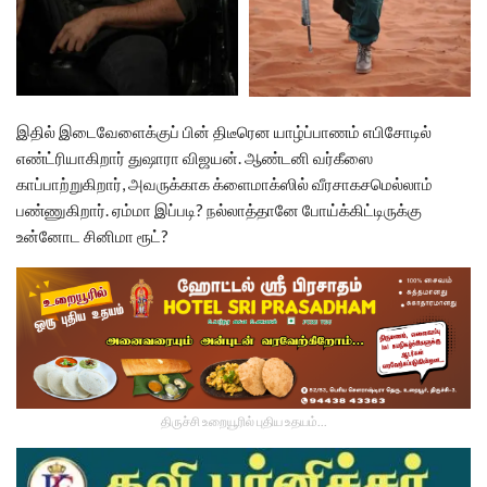
இதில் இடைவேளைக்குப் பின் திடீரென யாழ்ப்பாணம் எபிசோடில்
எண்ட்ரியாகிறார் துஷாரா விஜயன். ஆண்டனி வர்கீஸை
காப்பாற்றுகிறார், அவருக்காக க்ளைமாக்ஸில் வீரசாகசமெல்லாம்
பண்ணுகிறார். ஏம்மா இப்படி? நல்லாத்தானே போய்க்கிட்டிருக்கு
உன்னோட சினிமா ரூட்?
திருச்சி உறையூரில் புதிய உதயம்...