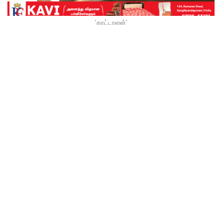
‘காட்டாளன்’