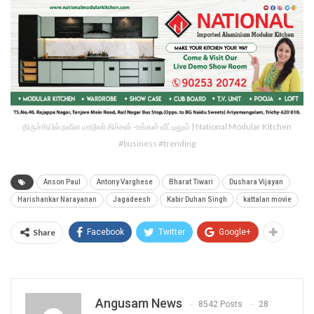
திருச்சியில் நவீன மாடூலர் கிச்சன் -உங்கள் வீட்டிலும் | National Modular Kitchen
#business #trending
Anson Paul
Antony Varghese
Bharat Tiwari
Dushara Vijayan
Harishankar Narayanan
Jagadeesh
Kabir Duhan Singh
kattalan movie
Share
Facebook
Twitter
Google+
Angusam News
8542 Posts
28