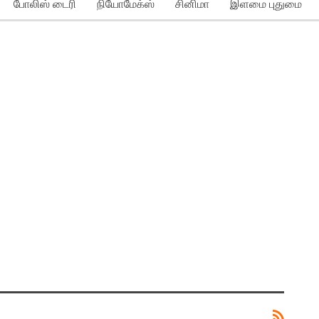
போலிஸ் டைரி
நியோமேக்ஸ்
சினிமா
இளமை புதுமை