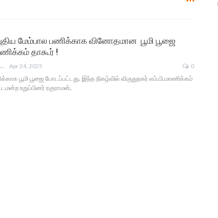
– புதிய மேம்பால பணிக்காக வினோதமான பூமி பூஜை
ிக்கம் தாகூர் !
ANGUSAM NEWS
Apr 24, 2025
0
்காக பூமி பூஜை போடப்பட்டது. இந்த நிகழ்வில் விருதுநகர் எம்.பி.மாணிக்கம்
ட்டமன்ற உறுப்பினர் ரகுராமன்,