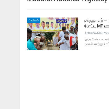
விருதுநகர் 
அரசியல்
போட்ட MP மாண
இந்த மேம்பால பணிக
தாகூர், சாத்தூர் ச