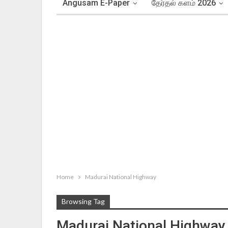
Angusam E-Paper
தேர்தல் களம் 2026
Home
Madurai National Highway
Browsing Tag
Madurai National Highway