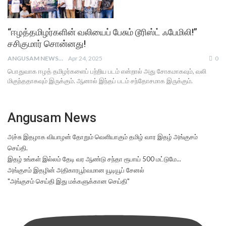
“ஈழத்தமிழர்களின் வலியைப் பேசும் டூரிஸ்ட் ஃபேமிலி!”
சசிகுமார் சொன்னது!
ANGUSAM NEWS
Apr 24, 2025
0
பொதுவாக ஈழத் தமிழர்களைப் பற்றிய படம் என்றால் அது சோகமாகவும், வலி
மிகுந்ததாகவும் இருக்கும். ஆனால் இந்தப் படம் சந்தோசமாக இருக்கும்.
Angusam News
அச்சு இதழாக வியாழன் தோறும் வெளியாகும் தமிழ் வார இதழ் அங்குசம்
செய்தி.
இதழ் உங்கள் இல்லம் தேடி வர ஆண்டு சந்தா ரூபாய் 500 மட்டுமே...
அங்குசம் இதழின் அதிகாரபூர்வமான யூடியூப் சேனல்
"அங்குசம் செய்தி இது மக்களுக்கான செய்தி"