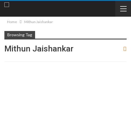
Home
Mithun Jaishankar
Browsing Tag
Mithun Jaishankar