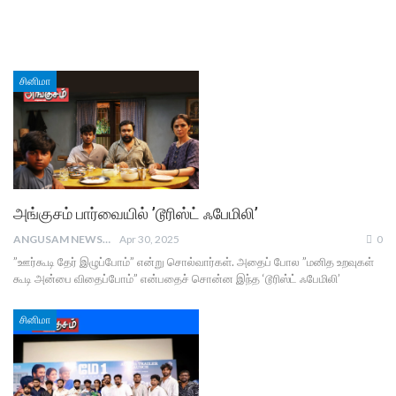
சினிமா
அங்குசம் பார்வையில் ’டூரிஸ்ட் ஃபேமிலி’
ANGUSAM NEWS
Apr 30, 2025
0
”ஊர்கூடி தேர் இழுப்போம்” என்று சொல்வார்கள். அதைப் போல ”மனித உறவுகள்
கூடி அன்பை விதைப்போம்” என்பதைச் சொன்ன இந்த ‘டூரிஸ்ட் ஃபேமிலி’
சினிமா