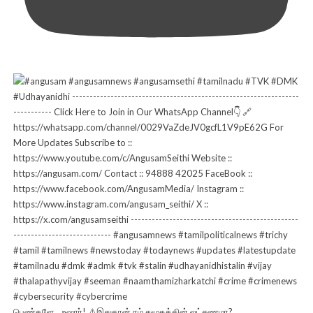
பெண்களே… உஷார்! ⚠️இதுதான் நம் சமூகத்தின் லட்சணமா?